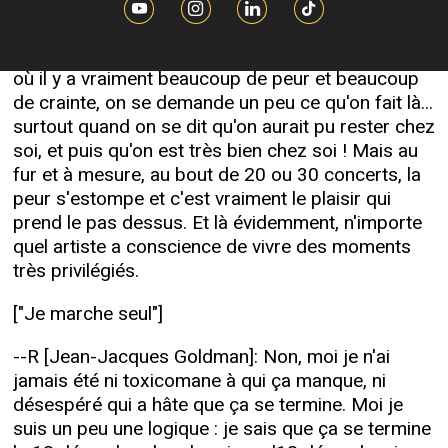
--R [Jean-Jacques Goldman]: Il n'y a pas de doute,
ce que je devais dire c'est qu'au début des
concerts, sur les premiers concerts, c'est-à- dire
où il y a vraiment beaucoup de peur et beaucoup
de crainte, on se demande un peu ce qu'on fait là...
surtout quand on se dit qu'on aurait pu rester chez
soi, et puis qu'on est très bien chez soi ! Mais au
fur et à mesure, au bout de 20 ou 30 concerts, la
peur s'estompe et c'est vraiment le plaisir qui
prend le pas dessus. Et là évidemment, n'importe
quel artiste a conscience de vivre des moments
très privilégiés.
["Je marche seul"]
--R [Jean-Jacques Goldman]: Non, moi je n'ai
jamais été ni toxicomane à qui ça manque, ni
désespéré qui a hâte que ça se termine. Moi je
suis un peu une logique : je sais que ça se termine