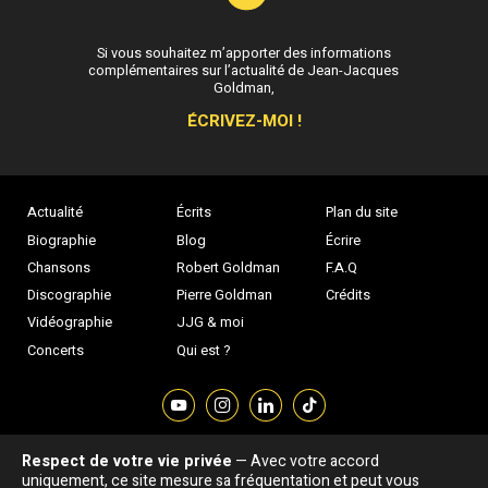
Si vous souhaitez m’apporter des informations
complémentaires sur l’actualité de Jean-Jacques
Goldman,
ÉCRIVEZ-MOI !
Actualité
Écrits
Plan du site
Biographie
Blog
Écrire
Chansons
Robert Goldman
F.A.Q
Discographie
Pierre Goldman
Crédits
Vidéographie
JJG & moi
Concerts
Qui est ?
Respect de votre vie privée
— Avec votre accord
Association "Parler d'sa vie" © Depuis 1997 - Tous droits réservés |
uniquement, ce site mesure sa fréquentation et peut vous