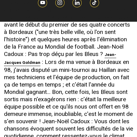
jouera sur scène avec l'envie de "porter les
espoirs des gens plutôt que de les faire souffrir".
Discussions à bâtons rompus dans sa loge, juste
avant le début du premier de ses quatre concerts
à Bordeaux ("une très belle ville, où l'on sent
l'histoire") et quelques heures après l'élimination
de la France au Mondial de football. Jean-Noël
Cadoux : Pas trop déçu par les Bleus ?
Jean-
: Lors de ma venue à Bordeaux en
Jacques Goldman
98, j'avais disputé un mini-tournoi au Haillan avec
mes techniciens et l'équipe de production, on fait
ça de temps en temps ; et c'était l'année du
Mondial gagnant... Bon, cette fois, les Bleus sont
sortis mais n'exagérons rien : c'était la meilleure
équipe possible et ce qu'ils nous ont offert en 98
demeure immense, inoubliable, c'est le moment de
s'en souvenir ! Jean-Noël Cadoux : Vous dont les
chansons évoquent souvent les difficultés de la vie
quotidienne, comment ressentez-vous le climat