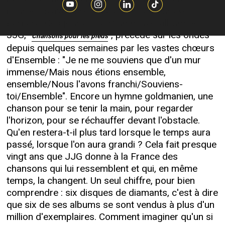
bourgeois avec Brel ou à aimer l'amour avec
Barbara. Ces jours-ci sort un nouvel album de
JJG, "
", précédé sur les ondes
Chansons pour les pieds
depuis quelques semaines par les vastes chœurs
d'Ensemble : "Je ne me souviens que d'un mur
immense/Mais nous étions ensemble,
ensemble/Nous l'avons franchi/Souviens-
toi/Ensemble". Encore un hymne goldmanien, une
chanson pour se tenir la main, pour regarder
l'horizon, pour se réchauffer devant l'obstacle.
Qu'en restera-t-il plus tard lorsque le temps aura
passé, lorsque l'on aura grandi ? Cela fait presque
vingt ans que JJG donne à la France des
chansons qui lui ressemblent et qui, en même
temps, la changent. Un seul chiffre, pour bien
comprendre : six disques de diamants, c'est à dire
que six de ses albums se sont vendus à plus d'un
million d'exemplaires. Comment imaginer qu'un si