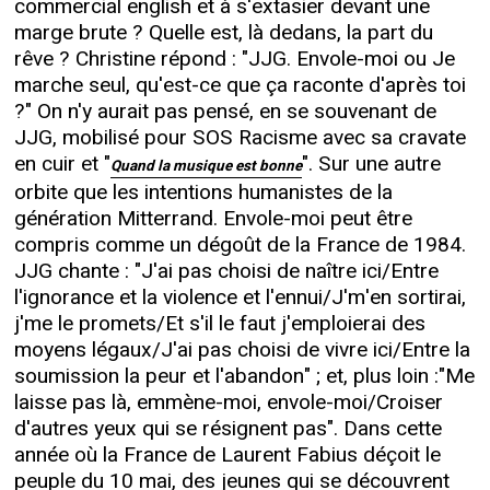
commercial english et à s'extasier devant une
marge brute ? Quelle est, là dedans, la part du
rêve ? Christine répond : "JJG. Envole-moi ou Je
marche seul, qu'est-ce que ça raconte d'après toi
?" On n'y aurait pas pensé, en se souvenant de
JJG, mobilisé pour SOS Racisme avec sa cravate
en cuir et "
". Sur une autre
Quand la musique est bonne
orbite que les intentions humanistes de la
génération Mitterrand. Envole-moi peut être
compris comme un dégoût de la France de 1984.
JJG chante : "J'ai pas choisi de naître ici/Entre
l'ignorance et la violence et l'ennui/J'm'en sortirai,
j'me le promets/Et s'il le faut j'emploierai des
moyens légaux/J'ai pas choisi de vivre ici/Entre la
soumission la peur et l'abandon" ; et, plus loin :"Me
laisse pas là, emmène-moi, envole-moi/Croiser
d'autres yeux qui se résignent pas". Dans cette
année où la France de Laurent Fabius déçoit le
peuple du 10 mai, des jeunes qui se découvrent