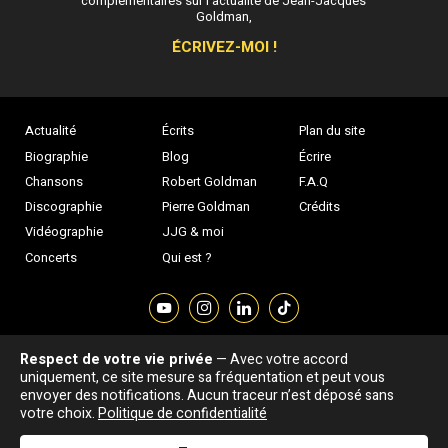
complémentaires sur l’actualité de Jean-Jacques
Goldman,
ÉCRIVEZ-MOI !
Actualité
Écrits
Plan du site
Biographie
Blog
Écrire
Chansons
Robert Goldman
F.A.Q
Discographie
Pierre Goldman
Crédits
Vidéographie
JJG & moi
Concerts
Qui est ?
Respect de votre vie privée
— Avec votre accord
Association "Parler d'sa vie" © Depuis 1997 - Tous droits réservés |
uniquement, ce site mesure sa fréquentation et peut vous
|
Confidentialité
|
Gestion des cookies
|
Dernière
envoyer des notifications. Aucun traceur n’est déposé sans
Signaler une erreur
votre choix.
Politique de confidentialité
mise à jour : 05/08/2026