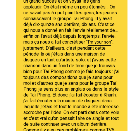
un grand succès et on voyait les gens
applaudir. On était même un peu étonnés… On
ne savait pas à quel point les gens, les jeunes
connaissaient le groupe Taï Phong. Il y avait
déjà dix-quinze ans derrière, dix ans. C'est ce
qui nous a donné en fait l'envie réellement de…
enfin on l'avait déjà depuis longtemps, l'envie,
mais ça nous a fait concrétiser "
",
I'm your son
justement. D'ailleurs, c'est pendant cette
période-là où j'étais dans une maison de
disques en tant qu'artiste solo, et j'avais cette
chanson dans un fond de tiroir que je trouvais
bien pour Taï Phong comme je fais toujours : j'ai
toujours des compositions que je sens pour
moi et d'autres que je sens pour le groupe Taï
Phong, je sens plus en anglais ou dans le style
de Taï Phong. Et donc, j'ai fait écouter à Khanh,
j'ai fait écouter à la maison de disques dans
laquelle j'étais et tout le monde a été intéressé,
accroché par l'idée. On est parti dans cette voie
et c'est vrai qu'on pensait faire ce single et tout
de suite continuer avec un album derrière.
Comme il y a eu ces problèmes, comme TV6