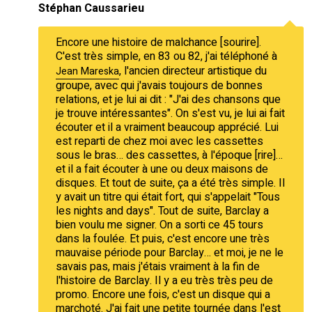
Stéphan Caussarieu
Encore une histoire de malchance [sourire].
C'est très simple, en 83 ou 82, j'ai téléphoné à
, l'ancien directeur artistique du
Jean Mareska
groupe, avec qui j'avais toujours de bonnes
relations, et je lui ai dit : "J'ai des chansons que
je trouve intéressantes". On s'est vu, je lui ai fait
écouter et il a vraiment beaucoup apprécié. Lui
est reparti de chez moi avec les cassettes
sous le bras… des cassettes, à l'époque [rire]…
et il a fait écouter à une ou deux maisons de
disques. Et tout de suite, ça a été très simple. Il
y avait un titre qui était fort, qui s'appelait "Tous
les nights and days". Tout de suite, Barclay a
bien voulu me signer. On a sorti ce 45 tours
dans la foulée. Et puis, c'est encore une très
mauvaise période pour Barclay… et moi, je ne le
savais pas, mais j'étais vraiment à la fin de
l'histoire de Barclay. Il y a eu très très peu de
promo. Encore une fois, c'est un disque qui a
marchoté. J'ai fait une petite tournée dans l'est