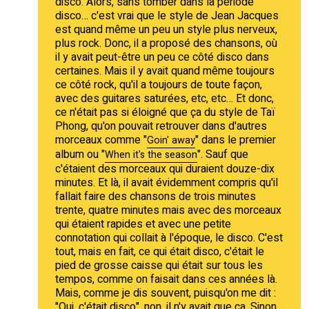
disco. Alors, sans tomber dans la période
disco… c'est vrai que le style de Jean Jacques
est quand même un peu un style plus nerveux,
plus rock. Donc, il a proposé des chansons, où
il y avait peut-être un peu ce côté disco dans
certaines. Mais il y avait quand même toujours
ce côté rock, qu'il a toujours de toute façon,
avec des guitares saturées, etc, etc… Et donc,
ce n'était pas si éloigné que ça du style de Taï
Phong, qu'on pouvait retrouver dans d'autres
morceaux comme "
" dans le premier
Goin' away
album ou "
". Sauf que
When it's the season
c'étaient des morceaux qui duraient douze-dix
minutes. Et là, il avait évidemment compris qu'il
fallait faire des chansons de trois minutes
trente, quatre minutes mais avec des morceaux
qui étaient rapides et avec une petite
connotation qui collait à l'époque, le disco. C'est
tout, mais en fait, ce qui était disco, c'était le
pied de grosse caisse qui était sur tous les
tempos, comme on faisait dans ces années là.
Mais, comme je dis souvent, puisqu'on me dit :
"Oui, c'était disco", non, il n'y avait que ça. Sinon