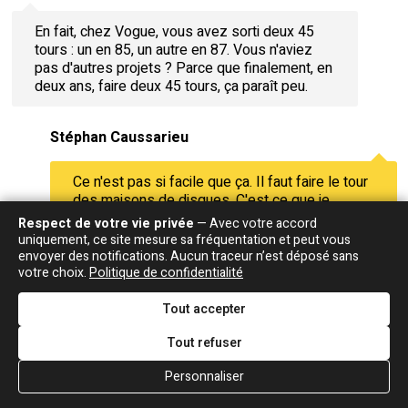
En fait, chez Vogue, vous avez sorti deux 45
tours : un en 85, un autre en 87. Vous n'aviez
pas d'autres projets ? Parce que finalement, en
deux ans, faire deux 45 tours, ça paraît peu.
Stéphan Caussarieu
Ce n'est pas si facile que ça. Il faut faire le tour
des maisons de disques. C'est ce que je
faisais avec mes chansons sous le bras. On ne
Respect de votre vie privée
— Avec votre accord
se rend pas compte mais les choses prennent
uniquement, ce site mesure sa fréquentation et peut vous
énormément de temps. Pour arriver, de temps
envoyer des notifications. Aucun traceur n’est déposé sans
en temps, à signer un contrat dans une maison
votre choix.
Politique de confidentialité
de disques, il peut se passer huit mois, dix
mois, un an. Les gens qui écoutent une chanson
Tout accepter
et qui se disent "Oui, c'est bien. Oui, oui, c'est
Tout refuser
vrai que ça paraît pas mal. Oui, oui, je vais
réécouter". Ou alors "En ce moment, on est en
Personnaliser
train de travailler avec tel artiste donc, on va
s'en occuper après…". Ça, je l'ai entendu des