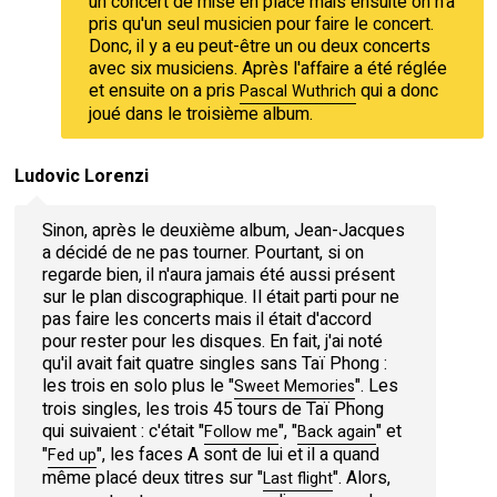
un concert de mise en place mais ensuite on n'a
pris qu'un seul musicien pour faire le concert.
Donc, il y a eu peut-être un ou deux concerts
avec six musiciens. Après l'affaire a été réglée
et ensuite on a pris
qui a donc
Pascal Wuthrich
joué dans le troisième album.
Ludovic Lorenzi
Sinon, après le deuxième album, Jean-Jacques
a décidé de ne pas tourner. Pourtant, si on
regarde bien, il n'aura jamais été aussi présent
sur le plan discographique. Il était parti pour ne
pas faire les concerts mais il était d'accord
pour rester pour les disques. En fait, j'ai noté
qu'il avait fait quatre singles sans Taï Phong :
les trois en solo plus le "
". Les
Sweet Memories
trois singles, les trois 45 tours de Taï Phong
qui suivaient : c'était "
", "
" et
Follow me
Back again
"
", les faces A sont de lui et il a quand
Fed up
même placé deux titres sur "
". Alors,
Last flight