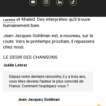
chansons. Et qui ne se prend jamais pour le plus
malin. Un artiste qui a mis du baume a la carrière
de Céline Dion,
, Florent Pagny,
Patricia Kaas
Marc
et Khaled. Des interprètes qu'il trouve
Lavoine
humainement bien.
Jean-Jacques Goldman est, a nouveau, sur la
route. Vers le printemps prochain, il repassera
chez nous.
LE DESIR DES CHANSONS
Joëlle Lehrer
Depuis notre derniere rencontre, il y a trois ans,
vous êtes devenu l'auteur le plus convoité de
France. Comment l'expliquez-vous ?
Jean-Jacques Goldman