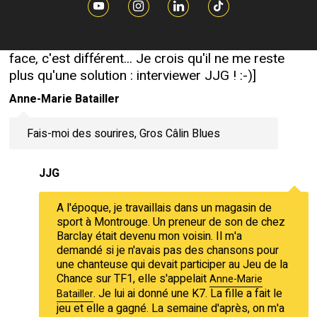
chose. Je crois simpelement que si j'avais soumis
les mêmes questions, j'aurais eu droit à trois mots
par chanson, alors que là, évidemment, en face à
face, c'est différent... Je crois qu'il ne me reste
plus qu'une solution : interviewer JJG ! :-)]
Anne-Marie Batailler
Fais-moi des sourires, Gros Câlin Blues
JJG
A l'époque, je travaillais dans un magasin de
sport à Montrouge. Un preneur de son de chez
Barclay était devenu mon voisin. Il m'a
demandé si je n'avais pas des chansons pour
une chanteuse qui devait participer au Jeu de la
Chance sur TF1, elle s'appelait
Anne-Marie
. Je lui ai donné une K7. La fille a fait le
Batailler
jeu et elle a gagné. La semaine d'après, on m'a