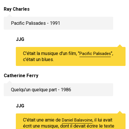
Ray Charles
Pacific Palisades - 1991
JJG
C'était la musique d'un film, "
",
Pacific Palisades
c'était un blues.
Catherine Ferry
Quelqu'un quelque part - 1986
JJG
C'était une amie de
, il lui avait
Daniel Balavoine
écrit une musique, dont il devait écrire le texte