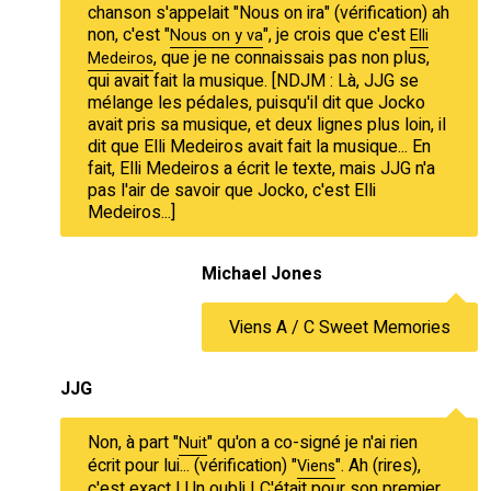
chanson s'appelait "Nous on ira" (vérification) ah
non, c'est "
", je crois que c'est
Nous on y va
Elli
, que je ne connaissais pas non plus,
Medeiros
qui avait fait la musique. [NDJM : Là, JJG se
mélange les pédales, puisqu'il dit que Jocko
avait pris sa musique, et deux lignes plus loin, il
dit que Elli Medeiros avait fait la musique... En
fait, Elli Medeiros a écrit le texte, mais JJG n'a
pas l'air de savoir que Jocko, c'est Elli
Medeiros...]
Michael Jones
Viens A / C Sweet Memories
JJG
Non, à part "
" qu'on a co-signé je n'ai rien
Nuit
écrit pour lui... (vérification) "
". Ah (rires),
Viens
c'est exact ! Un oubli ! C'était pour son premier