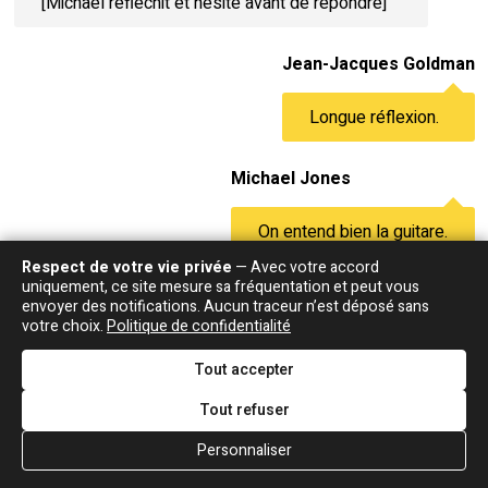
[Michael réfléchit et hésite avant de répondre]
Jean-Jacques Goldman
Longue réflexion.
Michael Jones
On entend bien la guitare.
Respect de votre vie privée
— Avec votre accord
uniquement, ce site mesure sa fréquentation et peut vous
Animateur
envoyer des notifications. Aucun traceur n’est déposé sans
votre choix.
Politique de confidentialité
Ce sont les vôtres, tant mieux. Bon, on va
écouter "
" tout de suite sur O'FM.
Des vôtres
Tout accepter
puisque vous avez l'air d'accord. Extrait de
Tout refuser
l'album "
" donc. Et
,
Rouge
Jean-Jacques Goldman
Carole Fredericks et Michael Jones passent
Personnaliser
toute cette journée avec vous et avec nous sur
O'FM. Ça nous fait vraiment très plaisir, vous