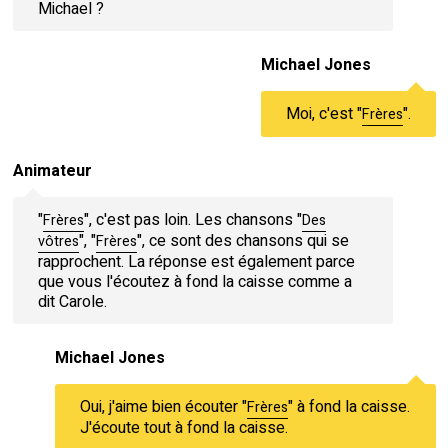
Michael ?
Michael Jones
Moi, c'est "
".
Frères
Animateur
"
", c'est pas loin. Les chansons "
Frères
Des
", "
", ce sont des chansons qui se
vôtres
Frères
rapprochent. La réponse est également parce
que vous l'écoutez à fond la caisse comme a
dit Carole.
Michael Jones
Oui, j'aime bien écouter "
" à fond la caisse.
Frères
J'écoute tout à fond la caisse.