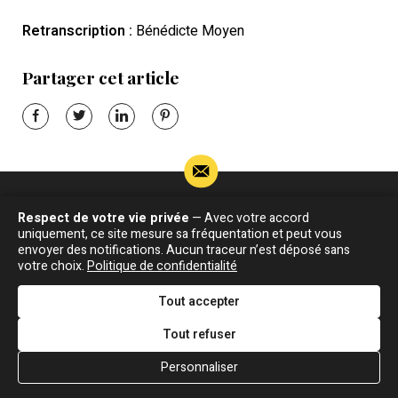
Retranscription :
Bénédicte Moyen
Partager cet article
Respect de votre vie privée
— Avec votre accord
Si vous souhaitez m’apporter des informations
uniquement, ce site mesure sa fréquentation et peut vous
complémentaires sur l’actualité de Jean-Jacques
envoyer des notifications. Aucun traceur n’est déposé sans
Goldman,
votre choix.
Politique de confidentialité
ÉCRIVEZ-MOI !
Tout accepter
Tout refuser
Actualité
Écrits
Plan du site
Personnaliser
Biographie
Blog
Écrire
Chansons
Robert Goldman
F.A.Q