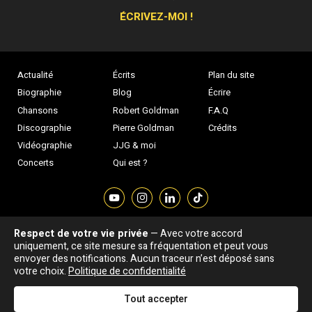
ÉCRIVEZ-MOI !
Actualité
Écrits
Plan du site
Biographie
Blog
Écrire
Chansons
Robert Goldman
F.A.Q
Discographie
Pierre Goldman
Crédits
Vidéographie
JJG & moi
Concerts
Qui est ?
Respect de votre vie privée
— Avec votre accord
Association "Parler d'sa vie" © Depuis 1997 - Tous droits réservés |
uniquement, ce site mesure sa fréquentation et peut vous
envoyer des notifications. Aucun traceur n’est déposé sans
|
Confidentialité
|
Gestion des cookies
|
Dernière
Signaler une erreur
votre choix.
Politique de confidentialité
mise à jour : 05/08/2026
Tout accepter
DESIGNED &
DEVELOPED BY