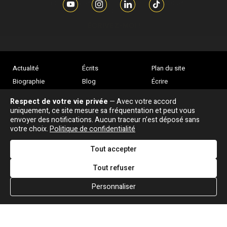
complémentaires sur l’actualité de Jean-Jacques
Goldman,
ÉCRIVEZ-MOI !
Actualité
Écrits
Plan du site
Biographie
Blog
Écrire
Chansons
Robert Goldman
F.A.Q
Respect de votre vie privée
— Avec votre accord
Discographie
Pierre Goldman
Crédits
uniquement, ce site mesure sa fréquentation et peut vous
envoyer des notifications. Aucun traceur n’est déposé sans
Vidéographie
JJG & moi
votre choix.
Politique de confidentialité
Concerts
Qui est ?
Tout accepter
Tout refuser
Personnaliser
Association "Parler d'sa vie" © Depuis 1997 - Tous droits réservés |
|
Confidentialité
|
Gestion des cookies
|
Dernière
Signaler une erreur
mise à jour : 05/08/2026