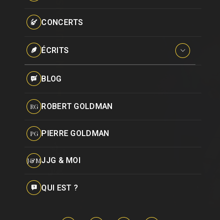
Paroles données
Certifications
CONCERTS
Pseudonymes
Reprises
ÉCRITS
Interviews
BLOG
Livres
ROBERT GOLDMAN
RG
Hommages
PIERRE GOLDMAN
PG
JJG & MOI
J&M
QUI EST ?