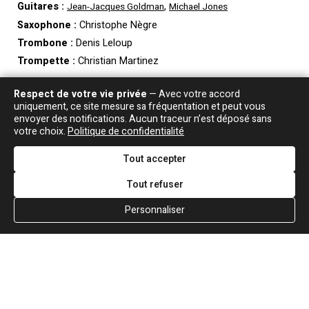
Guitares :
,
Jean-Jacques Goldman
Michael Jones
Saxophone :
Christophe Nègre
Trombone :
Denis Leloup
Trompette :
Christian Martinez
Respect de votre vie privée
— Avec votre accord
Crédits
uniquement, ce site mesure sa fréquentation et peut vous
envoyer des notifications. Aucun traceur n’est déposé sans
Réalisation :
Andy Scott, Jean-Jacques Goldman
votre choix.
Politique de confidentialité
Ingénieur du Son :
Alain Francais, assisté de Dominique
Chaloub
Tout accepter
Studio mobile :
De Préférence
Tout refuser
Enregistrement :
Vienne - Théatre Antique, le 12 août 1994
Personnaliser
Aix les bains - Esplanade du Lac, le 13 août 1994
Lyon - Halle Tony Garnier, le 15 novembre 1991
Mixage :
Studio Digital Service par Andy Scott, assisté de
Babou
Conception boîtier :
L&G Design