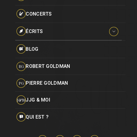
Paroles données
Certifications
CONCERTS
Pseudonymes
Reprises
ÉCRITS
Interviews
BLOG
Livres
ROBERT GOLDMAN
RG
Hommages
PIERRE GOLDMAN
PG
JJG & MOI
J&M
QUI EST ?