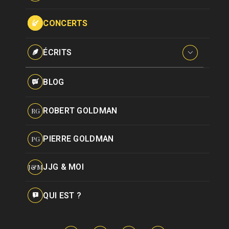
Paroles données
Certifications
CONCERTS
Pseudonymes
Reprises
ÉCRITS
Interviews
BLOG
Livres
ROBERT GOLDMAN
RG
Hommages
PIERRE GOLDMAN
PG
JJG & MOI
J&M
QUI EST ?