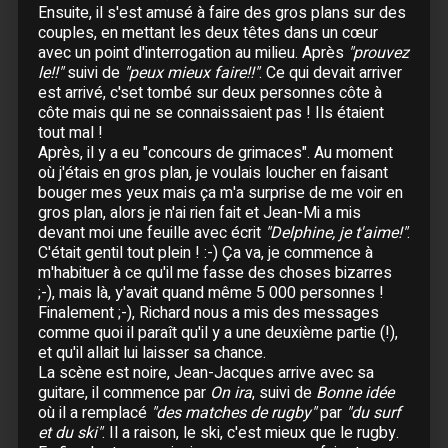
21 Novembre :
Lille
- Zénith
Ensuite, il s'est amusé à faire des gros plans sur des
couples, en mettant les deux têtes dans un cœur
22 Novembre :
Lille
- Zénith
avec un point d'interrogation au milieu. Après
"prouvez
24 Novembre :
Metz
le!!"
suivi de
"peux mieux faire!!"
. Ce qui devait arriver
25 Novembre :
Genève
- Arena
est arrivé, c'set tombé sur deux personnes côte à
26 Novembre :
Genève
- Arena
côte mais qui ne se connaissaient pas ! Ils étaient
tout mal !
27 Novembre :
Lyon
- Halle Tony Garnier
Après, il y a eu "concours de grimaces". Au moment
28 Novembre :
Lyon
- Halle Tony Garnier
où j'étais en gros plan, je voulais loucher en faisant
30 Novembre :
Douai
bouger mes yeux mais ça m'a surprise de me voir en
gros plan, alors je n'ai rien fait et Jean-Mi a mis
devant moi une feuille avec écrit
"Delphine, je t'aime!"
.
Décembre
C'était gentil tout plein ! :-) Ça va, je commence à
01 Décembre :
Reims
m'habituer à ce qu'il me fasse des choses bizarres
02 Décembre :
Châlon-sur-Saône
;-), mais là, y'avait quand même 5 000 personnes !
Finalement ;-), Richard nous a mis des messages
03 Décembre :
Châlon-sur-Saône
comme quoi il paraît qu'il y a une deuxième partie (!),
04 Décembre :
Grenoble
- Summum
et qu'il allait lui laisser sa chance.
06 Décembre :
Montpellier
La scène est noire, Jean-Jacques arrive avec sa
07 Décembre :
Marseille
guitare, il commence par
On ira
, suivi de
Bonne idée
où il a remplacé
"des matches de rugby"
par
"du surf
08 Décembre :
Marseille
et du ski"
. Il a raison, le ski, c'est mieux que le rugby.
09 Décembre :
Montpellier