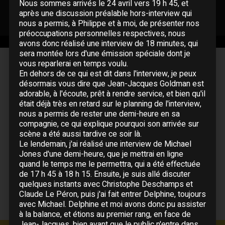
Nous sommes arrivés le 24 avril vers 19 h 45, et
après une discussion préalable hors-interview qui
nous a permis, à Philippe et à moi, de présenter nos
préoccupations personnelles respectives, nous
avons donc réalisé une interview de 18 minutes, qui
sera montée lors d'une émission spéciale dont je
vous reparlerai en temps voulu.
Musiciens
En dehors de ce qui est dit dans l'interview, je peux
désormais vous dire que Jean-Jacques Goldman est
Guitare :
Michael Jones
adorable, à l'écoute, prêt à rendre service, et bien qu'il
Basse :
Claude Le Péron
était déjà très en retard sur le planning de l'interview,
Claviers :
Jacky Mascarel
nous a permis de rester une demi-heure en sa
Batterie :
Christophe Deschamps
compagnie, ce qui explique pourquoi son arrivée sur
Saxophone :
Christophe Nègre
scène a été aussi tardive ce soir là.
Le lendemain, j'ai réalisé une interview de Michael
Jones d'une demi-heure, que je mettrai en ligne
quand le temps me le permettra, qui a été effectuée
de 17 h 45 à 18 h 15. Ensuite, je suis allé discuter
quelques instants avec Christophe Deschamps et
Claude Le Péron, puis j'ai fait entrer Delphine, toujours
avec Michael. Delphine et moi avons donc pu assister
à la balance, et étions au premier rang, en face de
Jean-Jacques, bien avant que le public n'entre dans