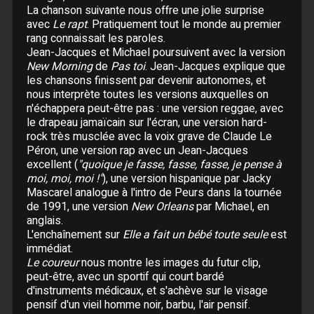
La chanson suivante nous offre une jolie surprise
30 Avril :
Marseille
- Le Dôme
avec
Le rapt
. Pratiquement tout le monde au premier
rang connaissait les paroles.
Mai
Jean-Jacques et Michael poursuivent avec la version
New Morning
de
Pas toi
. Jean-Jacques explique que
01 Mai :
Toulon
- Zénith Oméga
les chansons finissent par devenir autonomes, et
02 Mai :
Toulon
- Zénith Oméga
nous interprète toutes les versions auxquelles on
03 Mai :
Le Cannet
- Le Palestre
n'échappera peut-être pas : une version reggae, avec
05 Mai :
Saint-Etienne
- Palais des Spectacles
le drapeau jamaïcain sur l'écran, une version hard-
rock très musclée avec la voix grave de Claude Le
06 Mai :
Lyon
- Halle Tony Garnier
Péron, une version rap avec un Jean-Jacques
07 Mai :
Lyon
- Halle Tony Garnier
excellent (
"quoique je fasse, fasse, fasse, je pense à
08 Mai :
Genève
- Arena
moi, moi, moi !"
), une version hispanique par Jacky
09 Mai :
Neuchâtel
- Patinoire du Littoral
Mascarel analogue à l'intro de Peurs dans la tournée
de 1991, une version
New Orleans
par Michael, en
11 Mai :
Lausanne
- Patinoire de Malley
anglais.
12 Mai :
Strasbourg
- Rhenus
L'enchaînement sur
Elle a fait un bébé toute seule
est
13 Mai :
Metz
- Galaxy
immédiat.
Le coureur
nous montre les images du futur clip,
14 Mai :
Nancy
- Zénith
peut-être, avec un sportif qui court bardé
15 Mai :
Lille
- Zénith
d'instruments médicaux, et s'achève sur le visage
17 Mai :
Paris
- Zénith
pensif d'un vieil homme noir, barbu, l'air pensif.