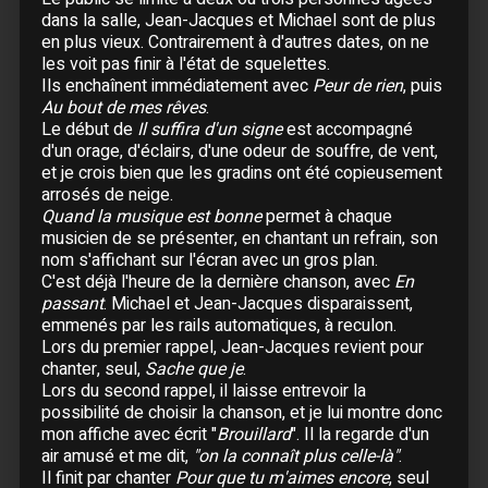
04 Juin :
Limoges
- Palais des Sports
dans la salle, Jean-Jacques et Michael sont de plus
05 Juin :
Bordeaux
- Patinoire Mériadeck
en plus vieux. Contrairement à d'autres dates, on ne
les voit pas finir à l'état de squelettes.
06 Juin :
Pau
Ils enchaînent immédiatement avec
Peur de rien
, puis
08 Juin :
Paris
- Zénith
Au bout de mes rêves
.
11 Juin :
Paris
- Zénith
Le début de
Il suffira d'un signe
est accompagné
13 Juin :
Paris
- Zénith
d'un orage, d'éclairs, d'une odeur de souffre, de vent,
et je crois bien que les gradins ont été copieusement
14 Juin :
Paris
- Zénith
arrosés de neige.
15 Juin :
Paris
- Zénith
Quand la musique est bonne
permet à chaque
16 Juin :
Paris
- Zénith
musicien de se présenter, en chantant un refrain, son
nom s'affichant sur l'écran avec un gros plan.
C'est déjà l'heure de la dernière chanson, avec
En
Août
passant
. Michael et Jean-Jacques disparaissent,
03 Août :
Lyon
- Théâtre de Fourvière
emmenés par les rails automatiques, à reculon.
04 Août :
Aix-les-Bains
- Théâtre de Verdure
Lors du premier rappel, Jean-Jacques revient pour
chanter, seul,
Sache que je
.
05 Août :
Vienne
- Théâtre Antique
Lors du second rappel, il laisse entrevoir la
07 Août :
Nîmes
- Arènes
possibilité de choisir la chanson, et je lui montre donc
08 Août :
Nîmes
- Arènes
mon affiche avec écrit "
Brouillard
". Il la regarde d'un
09 Août :
Fréjus
air amusé et me dit,
"on la connaît plus celle-là"
.
Il finit par chanter
Pour que tu m'aimes encore
, seul
10 Août :
Béziers
- Arènes