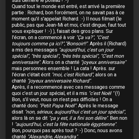
suis derrière le poteau ! :-)
24 Octobre :
Nantes
- Beaulieu
Quand tout le monde est entré, est arrivé la première
partie : Richard, bon forcément, on ne savait pas à ce
Novembre
moment qu'il s'appelait Richard. :-) Il nous filmait (le
public, pas que Jean-Mi et moi, c'est dingue, faut tout
04 Novembre :
Bordeaux
- Patinoire Mériadeck
vous expliquer ! :-) ), faisait des gros plans. Sur
06 Novembre :
Bordeaux
- Patinoire Mériadeck
l'écran, on a commencé à voir
"Ça va?"
,
"C'est
toujours comme ça ici?","Bonsoir!!"
. Après il (Richard)
07 Novembre :
Bordeaux
- Patinoire Mériadeck
a mis des messages
"aujourd'hui, c'est un jour
spécial"
,
"très spécial"
,
"très très spécial"
,
"C'est mon
08 Novembre :
Pau
anniversaire"
. Alors on a chanté
"joyeux anniversaire"
09 Novembre :
Toulouse
mais personnes ensemble ! La cata ! Après. sur
10 Novembre :
Toulouse
l'écran c'était écrit
"moi, c'est Richard"
, alors on a
12 Novembre :
Paris
- Zénith
chanté
"joyeux anniversaire Richard"
.
Après, il a recommencé avec ces messages comme
13 Novembre :
Paris
- Zénith
quoi c’est un jour spécial, et il a mis
"c’est Noël "
(!)
14 Novembre :
Paris
- Zénith
Bon, s'il veut, nous on n’est pas difficiles ! On a
15 Novembre :
Paris
- Zénith
chanté donc
"Petit Papa Noël"
. Après le message
16 Novembre :
Paris
- Zénith
disait
"non, sérieux, aujourd'hui c'est un jour spécial"
,
alors là on se dit
"ça y est, il a fini son délire"
. Ben non
18 Novembre :
Paris
- Zénith
!
"aujourd'hui, c'est la fête nationale égyptienne"
.
19 Novembre :
Paris
- Zénith
Bon, pourquoi pas après tout ? :-) Donc, nous avons
20 Novembre :
Lille
- Zénith
chanté
"Alexandrie, Alexandra"
.