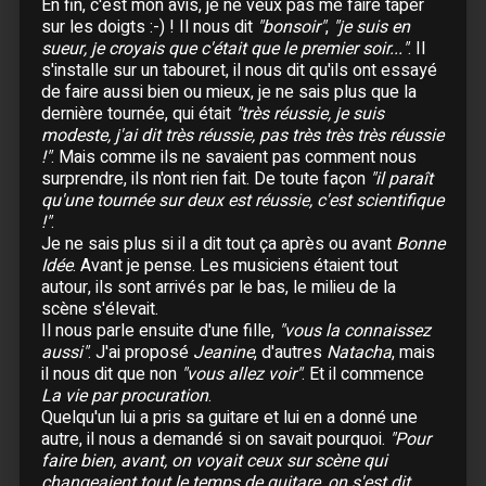
En fin, c'est mon avis, je ne veux pas me faire taper
10 Décembre :
Toulon
- Zénith Oméga
sur les doigts :-) ! Il nous dit
"bonsoir"
,
"je suis en
sueur, je croyais que c'était que le premier soir..."
. Il
12 Décembre :
Le Mans
s'installe sur un tabouret, il nous dit qu'ils ont essayé
13 Décembre :
Caen
de faire aussi bien ou mieux, je ne sais plus que la
14 Décembre :
Caen
dernière tournée, qui était
"très réussie, je suis
15 Décembre :
Rennes
- Liberté
modeste, j'ai dit très réussie, pas très très très réussie
!"
. Mais comme ils ne savaient pas comment nous
17 Décembre :
Angers
surprendre, ils n'ont rien fait. De toute façon
"il paraît
18 Décembre :
Angers
qu'une tournée sur deux est réussie, c'est scientifique
19 Décembre :
Le Mans
!"
.
Je ne sais plus si il a dit tout ça après ou avant
Bonne
Idée
. Avant je pense. Les musiciens étaient tout
1999
autour, ils sont arrivés par le bas, le milieu de la
scène s'élevait.
Il nous parle ensuite d'une fille,
"vous la connaissez
aussi"
. J'ai proposé
Jeanine
, d'autres
Natacha
, mais
Janvier
il nous dit que non
"vous allez voir"
. Et il commence
La vie par procuration
.
05 Janvier :
Abidjan (Côte d'Ivoire)
- Hôtel
Ivoire
Quelqu'un lui a pris sa guitare et lui en a donné une
autre, il nous a demandé si on savait pourquoi.
"Pour
06 Janvier :
Abidjan (Côte d'Ivoire)
- Hôtel
faire bien, avant, on voyait ceux sur scène qui
Ivoire
changeaient tout le temps de guitare, on s'est dit