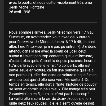
avec le public, et nous quitte, visiblement très ému.
11 Août :
Béziers
- Arènes
Jean-Michel Fontaine
12 Août :
Montauban
26 avril 1998
13 Août :
Bayonne
Septembre
Nous sommes arrivés, Jean-Mi et moi, vers 17 h au
24 Septembre :
Caen
- Zénith
Summum, on avait rendez-vous avec deux autres
25 Septembre :
Caen
- Zénith
pour l'interview de Michael Jones. A 17 h 45, ils sont
allés faire l'interview, je n'ai pas pu entrer :-(. J'ai donc
26 Septembre :
Angers
- Amphitea 4000
attendu dans la file avec la soeur de Joël, ceux
27 Septembre :
Orléans
- Zénith
autour n'étaient pas trop contents que je m'incruste,
28 Septembre :
Orléans
- Zénith
d'autant plus qu'ils étaient là depuis plusieurs heures
30 Septembre :
Paris
- Zénith
! J'ai parlé avec elle, elle fait 45 concerts, elle est
partie seule en voiture, ça fait une semaine qu'elle a
son permis (!), elle dort dans sa voiture (risqué à mon
Octobre
avis, surtout quand elle sera vers Marseille...). De
01 Octobre :
Paris
- Zénith
temps en temps, elle dort à l'hôtel histoire de pouvoir
02 Octobre :
Paris
- Zénith
se laver et dormir un peu mieux. Elle mange très peu,
2 sandwiches en 5 jours, ce n'est pas beaucoup !
03 Octobre :
Paris
- Zénith
La veille elle a suivi le car de Jean-Jacques, elle a
04 Octobre :
Paris
- Zénith
grillé deux feux rouges, là elle a senti qu'elle délirait