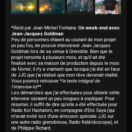
Paroles données
Certifications
CONCERTS
Pseudonymes
Reprises
*Récit par Jean-Michel Fontaine :
Un week-end avec
ÉCRITS
Jean-Jacques Goldman
Peu de personnes étaient au courant de mon projet
Interviews
un peu fou, de pouvoir interviewer Jean-Jacques
BLOG
Goldman lors de sa venue à Grenoble. Bien que le
projet remonte à plusieurs mois, et qu'il ait été
Livres
finalisé avec sa maison de production depuis le mois
ROBERT GOLDMAN
RG
de février, il n'y a vraiment que lorsque j'ai été en face
Hommages
de JJG que j'ai réalisé que mon rêve devenait réalité.
PIERRE GOLDMAN
Vous pourrez retrouver *
le texte intégral de
PG
l'interview
ici**.
Les démarches que j'ai effectuées pour obtenir cette
JJG & MOI
J&M
interview seraient un peu longues à expliquer. Pour
résumer, il suffit de dire qu'elle a été effectuée pour
Radio Kol Hachalom, en compagnie d'Eric Saya (qui
QUI EST ?
m'avait invité lors d'une émission spéciale JJG sur
une autre radio grenobloise, Radio Kaléïdoscope), et
de Philippe Richard.