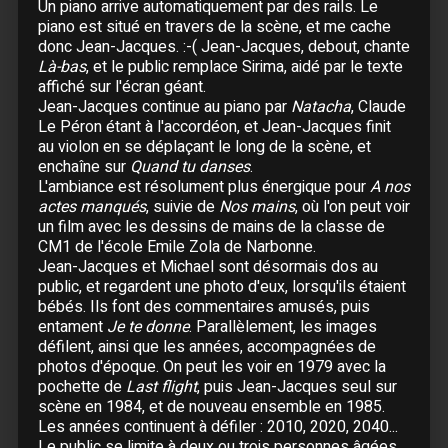
18 Mai :
Paris
- Zénith
Un piano arrive automatiquement par des rails. Le
piano est situé en travers de la scène, et me cache
19 Mai :
Paris
- Zénith
donc Jean-Jacques. :-( Jean-Jacques, debout, chante
20 Mai :
Paris
- Zénith
Là-bas
, et le public remplace Sirima, aidé par le texte
22 Mai :
Bruxelles (Belgique)
- Forest National
affiché sur l'écran géant.
23 Mai :
Bruxelles (Belgique)
- Forest National
Jean-Jacques continue au piano par
Natacha
, Claude
Le Péron étant à l'accordéon, et Jean-Jacques finit
au violon en se déplaçant le long de la scène, et
24 Mai :
Bruxelles (Belgique)
- Forest National
enchaîne sur
Quand tu danses
.
L'ambiance est résolument plus énergique pour
A nos
25 Mai :
Orléans
- Zénith
actes manqués
, suivie de
Nos mains
, où l'on peut voir
27 Mai :
Toulouse
- Palais des Sports
un film avec les dessins de mains de la classe de
28 Mai :
Toulouse
- Palais des Sports
CM1 de l'école Emile Zola de Narbonne.
Jean-Jacques et Michael sont désormais dos au
29 Mai :
Bordeaux
- Patinoire Mériadeck
public, et regardent une photo d'eux, lorsqu'ils étaient
30 Mai :
Bordeaux
- Patinoire Mériadeck
bébés. Ils font des commentaires amusés, puis
entament
Je te donne
. Parallèlement, les images
Juin
défilent, ainsi que les années, accompagnées de
photos d'époque. On peut les voir en 1979 avec la
02 Juin :
Clermont-Ferrand
- Maison des
pochette de
Last flight
, puis Jean-Jacques seul sur
Sports
scène en 1984, et de nouveau ensemble en 1985.
03 Juin :
Clermont-Ferrand
- Maison des
Les années continuent à défiler : 2010, 2020, 2040...
Sports
Le public se limite à deux ou trois personnes âgées