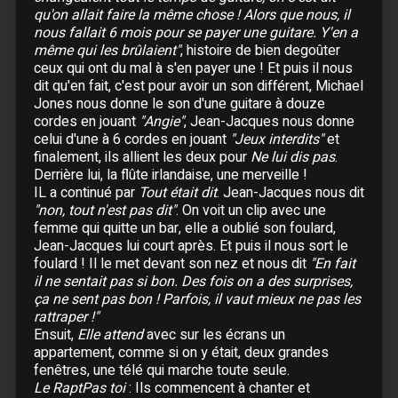
12 Janvier :
Paris
- Zénith
qu'on allait faire la même chose ! Alors que nous, il
13 Janvier :
Paris
- Zénith
nous fallait 6 mois pour se payer une guitare. Y'en a
14 Janvier :
Paris
- Zénith
même qui les brûlaient"
, histoire de bien degoûter
ceux qui ont du mal à s'en payer une ! Et puis il nous
15 Janvier :
Paris
- Zénith
dit qu'en fait, c'est pour avoir un son différent, Michael
16 Janvier :
Bruxelles (Belgique)
- Forest
Jones nous donne le son d'une guitare à douze
National
cordes en jouant
"Angie"
, Jean-Jacques nous donne
25 Janvier :
Les Enfoirés : dernière édition...
celui d'une à 6 cordes en jouant
"Jeux interdits"
et
avant l'an 2000
finalement, ils allient les deux pour
Ne lui dis pas
.
Derrière lui, la flûte irlandaise, une merveille !
IL a continué par
Tout était dit
. Jean-Jacques nous dit
Mars
"non, tout n'est pas dit"
. On voit un clip avec une
16 Mars :
Fest-Noz de Bercy
femme qui quitte un bar, elle a oublié son foulard,
26 Mars :
Saint-Denis de la Réunion
- Stade de
Jean-Jacques lui court après. Et puis il nous sort le
l'Est
foulard ! Il le met devant son nez et nous dit
"En fait
il ne sentait pas si bon. Des fois on a des surprises,
27 Mars :
Saint-Denis de la Réunion
- Stade de
l'Est
ça ne sent pas bon ! Parfois, il vaut mieux ne pas les
rattraper !"
30 Mars :
Saint-Gilles de la Réunion
- Théâtre
Ensuit,
Elle attend
avec sur les écrans un
de Saint-Gilles
appartement, comme si on y était, deux grandes
31 Mars :
Saint-Gilles de la Réunion
- Théâtre
fenêtres, une télé qui marche toute seule.
de Saint-Gilles
Le RaptPas toi
: Ils commencent à chanter et