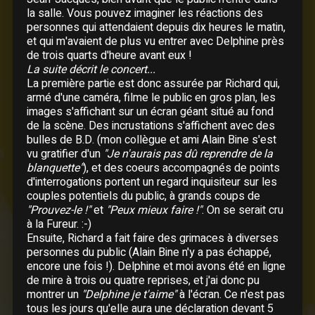
la salle. Vous pouvez imaginer les réactions des
personnes qui attendaient depuis dix heures le matin,
Liste des chansons
et qui m'avaient de plus vu entrer avec Delphine près
de trois quarts d'heure avant eux !
La suite décrit le concert...
On ira
La première partie est donc assurée par Richard qui,
Bonne idée
armé d'une caméra, filme le public en gros plan, les
La vie par procuration
images s'affichant sur un écran géant situé au fond
Ne lui dis pas
de la scène. Des incrustations s'affichent avec des
bulles de B.D. (mon collègue et ami Alain Bine s'est
Tout était dit
vu gratifier d'un
"Je n'aurais pas dû reprendre de la
Elle attend
blanquette"
), et des coeurs accompagnés de points
Le rapt
d'interrogations portent un regard inquisiteur sur les
couples potentiels du public, à grands coups de
Pas toi
"Prouvez-le !"
et
"Peux mieux faire !"
. On se serait cru
Elle a fait un bébé toute seule
à la Fureur. :-)
Le coureur
Ensuite, Richard a fait faire des grimaces à diverses
Là-bas
personnes du public (Alain Bine n'y a pas échappé,
encore une fois !). Delphine et moi avons été en ligne
Natacha
de mire à trois ou quatre reprises, et j'ai donc pu
Quand tu danses
montrer un
"Delphine je t'aime"
à l'écran. Ce n'est pas
A nos actes manqués
tous les jours qu'elle aura une déclaration devant 5