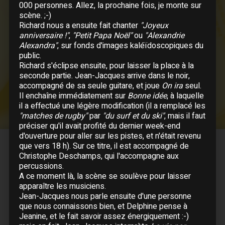
000 personnes. Allez, la prochaine fois, je monte sur
Nos mains
scène. ;-)
Je te donne
Richard nous a ensuite fait chanter
"Joyeux
Peur de rien blues
anniversaire !"
,
"Petit Papa Noël"
ou
"Alexandrie
Au bout de mes rêves
Alexandra"
, sur fonds d'images kaléïdoscopiques du
public.
Il suffira d'un signe
Richard s'éclipse ensuite, pour laisser la place à la
Quand la musique est bonne
seconde partie. Jean-Jacques arrive dans le noir,
Sache que je
accompagné de sa seule guitare, et joue
On ira
seul.
Pour que tu m'aimes encore
Il enchaîne immédiatement sur
Bonne idée
, à laquelle
il a effectué une légère modification (il a remplacé les
"matches de rugby"
par
"du surf et du ski"
, mais il faut
préciser qu'il avait profité du dernier week-end
DATES COMMENTÉES
d'ouverture pour aller sur les pistes, et n'était revenu
1998
que vers 18 h). Sur ce titre, il est accompagné de
Christophe Deschamps, qui l'accompagne aux
percussions.
A ce moment là, la scène se soulève pour laisser
Mars
apparaître les musiciens.
18 Mars :
La Réunion
- Champ Fleury
Jean-Jacques nous parle ensuite d'une personne
19 Mars :
La Réunion
- Champ Fleury
que nous connaissons bien, et Delphine pense à
Jeanine, et le fait savoir assez énergiquement :-)
20 Mars :
La Réunion
- Théâtre de Saint-Gilles