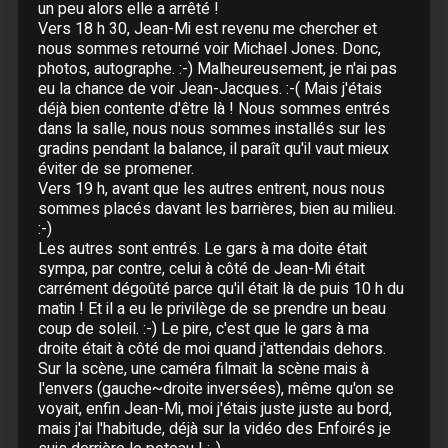
06 Octobre :
Lille
- Zénith
un peu alors elle a arrêté !
07 Octobre :
Lille
- Zénith
Vers 18 h 30, Jean-Mi est revenu me chercher et
nous sommes retourné voir Michael Jones. Donc,
08 Octobre :
Bruxelles (Belgique)
- Forest
photos, autographe. :-) Malheureusement, je n'ai pas
National
eu la chance de voir Jean-Jacques. :-( Mais j'étais
09 Octobre :
Bruxelles (Belgique)
- Forest
déjà bien contente d'être là ! Nous sommes entrés
National
dans la salle, nous nous sommes installés sur les
10 Octobre :
Bruxelles (Belgique)
- Forest
gradins pendant la balance, il paraît qu'il vaut mieux
National
éviter de se promener.
11 Octobre :
Bruxelles (Belgique)
- Forest
Vers 19 h, avant que les autres entrent, nous nous
National
sommes placés davant les barrières, bien au milieu.
:-)
13 Octobre :
Grenoble
- Summum
Les autres sont entrés. Le gars à ma doite était
14 Octobre :
Lyon
- Halle Tony Garnier
sympa, par contre, celui à côté de Jean-Mi était
15 Octobre :
Strasbourg
- Rhénus
carrément dégoûté parce qu'il était là de puis 10 h du
16 Octobre :
Nancy
- Zénith
matin ! Et il a eu le privilège de se prendre un beau
coup de soleil. :-) Le pire, c'est que le gars à ma
17 Octobre :
Nancy
- Zénith
droite était à côté de moi quand j'attendais dehors.
20 Octobre :
Rennes
- Liberté
Sur la scène, une caméra filmait la scène mais à
21 Octobre :
Rennes
- Liberté
l'envers (gauche~droite inversées), même qu'on se
22 Octobre :
Nantes
- Beaulieu
voyait, enfin Jean-Mi, moi j'étais juste juste au bord,
mais j'ai l'habitude, déjà sur la vidéo des Enfoirés je
23 Octobre :
Nantes
- Beaulieu