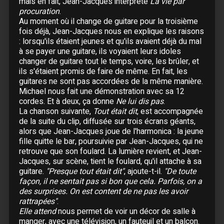
mais en fait, Jean-Jacques interprète
La vie par
24 Mars :
La Réunion
- Théâtre de Saint-Gilles
procuration
.
25 Mars :
La Réunion
- Théâtre Luc Donnat
Au moment où il change de guitare pour la troisième
26 Mars :
La Réunion
- Théâtre de Saint-Gilles
fois déjà, Jean-Jacques nous en explique les raisons
: lorsqu'ils étaient jeunes et qu'ils avaient déjà du mal
27 Mars :
La Réunion
à se payer une guitare, ils voyaient leurs idoles
28 Mars :
La Réunion
changer de guitare tout le temps, voire, les brûler, et
ils s'étaient promis de faire de même. En fait, les
guitares ne sont pas accordées de la même manière.
Avril
Michael nous fait une démonstration avec sa 12
17 Avril :
Rennes
- Liberté
cordes. Et à deux, ça donne
Ne lui dis pas
.
18 Avril :
Brest
- Penfeld
La chanson suivante,
Tout était dit
, est accompagnée
19 Avril :
Lorient
- Parc Expo
de la suite du clip, diffusée sur trois écrans géants,
alors que Jean-Jacques joue de l'harmonica : la jeune
20 Avril :
Le Mans
- Antares
fille quitte le bar, poursuivie par Jean-Jacques, qui ne
21 Avril :
Caen
- Zénith
retrouve que son foulard. La lumière revient, et Jean-
23 Avril :
Albertville
- Halle Olympique
Jacques, sur scène, tient le foulard, qu'il attache à sa
24 Avril :
Grenoble
- Le Summum
guitare.
"Presque tout était dit"
, ajoute-t-il.
"De toute
façon, il ne sentait pas si bon que cela. Parfois, on a
25 Avril :
Grenoble
- Le Summum
des surprises. On est content de ne pas les avoir
26 Avril :
Montpellier
- Zénith
rattrapées"
.
27 Avril :
Vitrolles
- Stadium
Elle attend
nous permet de voir un décor de salle à
29 Avril :
Martigues
- La Halle
manger, avec une télévision, un fauteuil et un balcon.