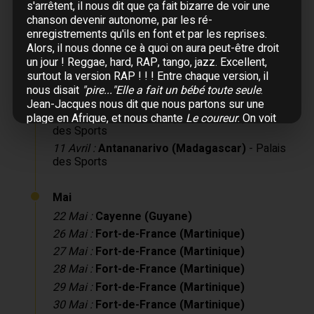
s'arrêtent, il nous dit que ça fait bizarre de voir une
Avril
chanson devenir autonome, par les ré-
enregistrements qu'ils en font et par les reprises.
04 Avril :
Île Maurice
- La Citadelle
Alors, il nous donne ce à quoi on aura peut-être droit
08 Avril :
Antananarivo (Madagascar)
- Palais
un jour ! Reggae, hard, RAP, tango, jazz. Excellent,
des Sports
surtout la version RAP ! ! ! Entre chaque version, il
09 Avril :
Antananarivo (Madagascar)
- Palais
nous disait
"pire..."Elle a fait un bébé toute seule
.
des Sports
Jean-Jacques nous dit que nous partons sur une
10 Avril :
Antananarivo (Madagascar)
- Palais
plage en Afrique, et nous chante
Le coureur
. On voit
des Sports
sur les écrans un jeune Noir courir au bord d'une
plage, à la fin, un vieillard noir, avec une barbe
11 Avril :
Antananarivo (Madagascar)
- Palais
blanche...
"je suis étranger partout aujourd'hui, est-ce
des Sports
un mal, un bien, c'est ainsi"
.
Arrive le piano sur le côté gauche. Jean-Jacques se
Mai
met derrière, on ne le voit plus. J'ai dit
"ON TE VOIT
22 Mai :
Cayenne (Guyane)
PLUS"
, mais bon... il n'allait pas bouger pour mes
beaux yeux non plus !
26 Mai :
Fort-de-France (Martinique)
Il commence
Là-bas
, au moment où c'est à Sirima, les
27 Mai :
Fort-de-France (Martinique)
paroles sont sur l'écran, c'est nous qui chantons à la
28 Mai :
Fort-de-France (Martinique)
place de Sirima.
Il continue au piano avec
Natacha
, et fini au violon, il
29 Mai :
Fort-de-France (Martinique)
est d'abord derrière les musiciens puis se promène
30 Mai :
Fort-de-France (Martinique)