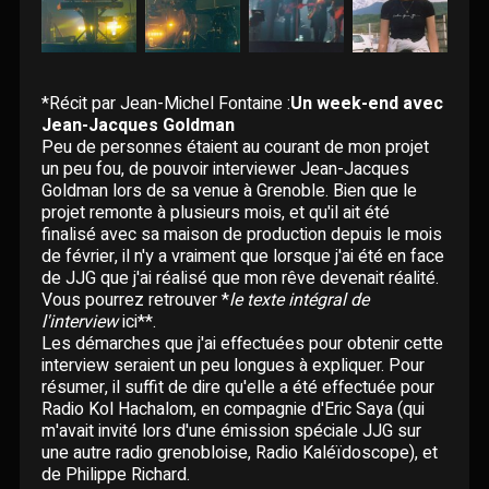
Paroles données
Certifications
CONCERTS
Pseudonymes
Reprises
*Récit par Jean-Michel Fontaine :
Un week-end avec
ÉCRITS
Jean-Jacques Goldman
Peu de personnes étaient au courant de mon projet
Interviews
un peu fou, de pouvoir interviewer Jean-Jacques
BLOG
Goldman lors de sa venue à Grenoble. Bien que le
projet remonte à plusieurs mois, et qu'il ait été
Livres
finalisé avec sa maison de production depuis le mois
ROBERT GOLDMAN
RG
de février, il n'y a vraiment que lorsque j'ai été en face
Hommages
de JJG que j'ai réalisé que mon rêve devenait réalité.
PIERRE GOLDMAN
Vous pourrez retrouver *
le texte intégral de
PG
l'interview
ici**.
Les démarches que j'ai effectuées pour obtenir cette
JJG & MOI
J&M
interview seraient un peu longues à expliquer. Pour
résumer, il suffit de dire qu'elle a été effectuée pour
Radio Kol Hachalom, en compagnie d'Eric Saya (qui
QUI EST ?
m'avait invité lors d'une émission spéciale JJG sur
une autre radio grenobloise, Radio Kaléïdoscope), et
de Philippe Richard.