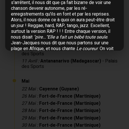
s'arrêtent, il nous dit que ça fait bizarre de voir une
Avril
chanson devenir autonome, par les ré-
enregistrements qu'ils en font et par les reprises.
04 Avril :
Île Maurice
- La Citadelle
Alors, il nous donne ce à quoi on aura peut-être droit
08 Avril :
Antananarivo (Madagascar)
- Palais
un jour ! Reggae, hard, RAP, tango, jazz. Excellent,
des Sports
surtout la version RAP ! ! ! Entre chaque version, il
09 Avril :
Antananarivo (Madagascar)
- Palais
nous disait
"pire..."Elle a fait un bébé toute seule
.
des Sports
Jean-Jacques nous dit que nous partons sur une
10 Avril :
Antananarivo (Madagascar)
- Palais
plage en Afrique, et nous chante
Le coureur
. On voit
des Sports
sur les écrans un jeune Noir courir au bord d'une
plage, à la fin, un vieillard noir, avec une barbe
11 Avril :
Antananarivo (Madagascar)
- Palais
blanche...
"je suis étranger partout aujourd'hui, est-ce
des Sports
un mal, un bien, c'est ainsi"
.
Arrive le piano sur le côté gauche. Jean-Jacques se
Mai
met derrière, on ne le voit plus. J'ai dit
"ON TE VOIT
22 Mai :
Cayenne (Guyane)
PLUS"
, mais bon... il n'allait pas bouger pour mes
beaux yeux non plus !
26 Mai :
Fort-de-France (Martinique)
Il commence
Là-bas
, au moment où c'est à Sirima, les
27 Mai :
Fort-de-France (Martinique)
paroles sont sur l'écran, c'est nous qui chantons à la
28 Mai :
Fort-de-France (Martinique)
place de Sirima.
Il continue au piano avec
Natacha
, et fini au violon, il
29 Mai :
Fort-de-France (Martinique)
est d'abord derrière les musiciens puis se promène
30 Mai :
Fort-de-France (Martinique)