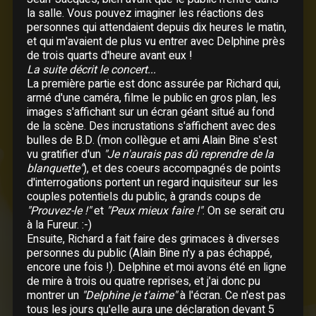
la salle. Vous pouvez imaginer les réactions des
personnes qui attendaient depuis dix heures le matin,
Liste des chansons
et qui m'avaient de plus vu entrer avec Delphine près
de trois quarts d'heure avant eux !
La suite décrit le concert...
On ira
La première partie est donc assurée par Richard qui,
Bonne idée
armé d'une caméra, filme le public en gros plan, les
La vie par procuration
images s'affichant sur un écran géant situé au fond
Ne lui dis pas
de la scène. Des incrustations s'affichent avec des
bulles de B.D. (mon collègue et ami Alain Bine s'est
Tout était dit
vu gratifier d'un
"Je n'aurais pas dû reprendre de la
Elle attend
blanquette"
), et des coeurs accompagnés de points
Le rapt
d'interrogations portent un regard inquisiteur sur les
couples potentiels du public, à grands coups de
Pas toi
"Prouvez-le !"
et
"Peux mieux faire !"
. On se serait cru
Elle a fait un bébé toute seule
à la Fureur. :-)
Le coureur
Ensuite, Richard a fait faire des grimaces à diverses
Là-bas
personnes du public (Alain Bine n'y a pas échappé,
encore une fois !). Delphine et moi avons été en ligne
Natacha
de mire à trois ou quatre reprises, et j'ai donc pu
Quand tu danses
montrer un
"Delphine je t'aime"
à l'écran. Ce n'est pas
A nos actes manqués
tous les jours qu'elle aura une déclaration devant 5