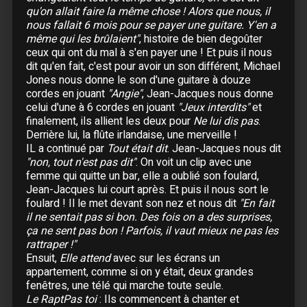
12 Janvier :
Paris
- Zénith
qu'on allait faire la même chose ! Alors que nous, il
13 Janvier :
Paris
- Zénith
nous fallait 6 mois pour se payer une guitare. Y'en a
14 Janvier :
Paris
- Zénith
même qui les brûlaient"
, histoire de bien degoûter
ceux qui ont du mal à s'en payer une ! Et puis il nous
15 Janvier :
Paris
- Zénith
dit qu'en fait, c'est pour avoir un son différent, Michael
16 Janvier :
Bruxelles (Belgique)
- Forest
Jones nous donne le son d'une guitare à douze
National
cordes en jouant
"Angie"
, Jean-Jacques nous donne
25 Janvier :
Les Enfoirés : dernière édition...
celui d'une à 6 cordes en jouant
"Jeux interdits"
et
avant l'an 2000
finalement, ils allient les deux pour
Ne lui dis pas
.
Derrière lui, la flûte irlandaise, une merveille !
IL a continué par
Tout était dit
. Jean-Jacques nous dit
Mars
"non, tout n'est pas dit"
. On voit un clip avec une
16 Mars :
Fest-Noz de Bercy
femme qui quitte un bar, elle a oublié son foulard,
26 Mars :
Saint-Denis de la Réunion
- Stade de
Jean-Jacques lui court après. Et puis il nous sort le
l'Est
foulard ! Il le met devant son nez et nous dit
"En fait
il ne sentait pas si bon. Des fois on a des surprises,
27 Mars :
Saint-Denis de la Réunion
- Stade de
l'Est
ça ne sent pas bon ! Parfois, il vaut mieux ne pas les
rattraper !"
30 Mars :
Saint-Gilles de la Réunion
- Théâtre
Ensuit,
Elle attend
avec sur les écrans un
de Saint-Gilles
appartement, comme si on y était, deux grandes
31 Mars :
Saint-Gilles de la Réunion
- Théâtre
fenêtres, une télé qui marche toute seule.
de Saint-Gilles
Le RaptPas toi
: Ils commencent à chanter et