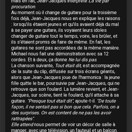
mais en fait, Jean-Jacques interprète
La vie par
24 Mars :
La Réunion
- Théâtre de Saint-Gilles
procuration
.
25 Mars :
La Réunion
- Théâtre Luc Donnat
Au moment où il change de guitare pour la troisième
26 Mars :
La Réunion
- Théâtre de Saint-Gilles
fois déjà, Jean-Jacques nous en explique les raisons
: lorsqu'ils étaient jeunes et qu'ils avaient déjà du mal
27 Mars :
La Réunion
à se payer une guitare, ils voyaient leurs idoles
28 Mars :
La Réunion
changer de guitare tout le temps, voire, les brûler, et
ils s'étaient promis de faire de même. En fait, les
guitares ne sont pas accordées de la même manière.
Avril
Michael nous fait une démonstration avec sa 12
17 Avril :
Rennes
- Liberté
cordes. Et à deux, ça donne
Ne lui dis pas
.
18 Avril :
Brest
- Penfeld
La chanson suivante,
Tout était dit
, est accompagnée
19 Avril :
Lorient
- Parc Expo
de la suite du clip, diffusée sur trois écrans géants,
alors que Jean-Jacques joue de l'harmonica : la jeune
20 Avril :
Le Mans
- Antares
fille quitte le bar, poursuivie par Jean-Jacques, qui ne
21 Avril :
Caen
- Zénith
retrouve que son foulard. La lumière revient, et Jean-
23 Avril :
Albertville
- Halle Olympique
Jacques, sur scène, tient le foulard, qu'il attache à sa
24 Avril :
Grenoble
- Le Summum
guitare.
"Presque tout était dit"
, ajoute-t-il.
"De toute
façon, il ne sentait pas si bon que cela. Parfois, on a
25 Avril :
Grenoble
- Le Summum
des surprises. On est content de ne pas les avoir
26 Avril :
Montpellier
- Zénith
rattrapées"
.
27 Avril :
Vitrolles
- Stadium
Elle attend
nous permet de voir un décor de salle à
29 Avril :
Martigues
- La Halle
manger, avec une télévision, un fauteuil et un balcon.