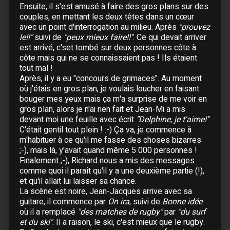
21 Novembre :
Lille
- Zénith
Ensuite, il s'est amusé à faire des gros plans sur des
couples, en mettant les deux têtes dans un cœur
22 Novembre :
Lille
- Zénith
avec un point d'interrogation au milieu. Après
"prouvez
24 Novembre :
Metz
le!!"
suivi de
"peux mieux faire!!"
. Ce qui devait arriver
25 Novembre :
Genève
- Arena
est arrivé, c'set tombé sur deux personnes côte à
26 Novembre :
Genève
- Arena
côte mais qui ne se connaissaient pas ! Ils étaient
tout mal !
27 Novembre :
Lyon
- Halle Tony Garnier
Après, il y a eu "concours de grimaces". Au moment
28 Novembre :
Lyon
- Halle Tony Garnier
où j'étais en gros plan, je voulais loucher en faisant
30 Novembre :
Douai
bouger mes yeux mais ça m'a surprise de me voir en
gros plan, alors je n'ai rien fait et Jean-Mi a mis
devant moi une feuille avec écrit
"Delphine, je t'aime!"
.
Décembre
C'était gentil tout plein ! :-) Ça va, je commence à
01 Décembre :
Reims
m'habituer à ce qu'il me fasse des choses bizarres
02 Décembre :
Châlon-sur-Saône
;-), mais là, y'avait quand même 5 000 personnes !
Finalement ;-), Richard nous a mis des messages
03 Décembre :
Châlon-sur-Saône
comme quoi il paraît qu'il y a une deuxième partie (!),
04 Décembre :
Grenoble
- Summum
et qu'il allait lui laisser sa chance.
06 Décembre :
Montpellier
La scène est noire, Jean-Jacques arrive avec sa
07 Décembre :
Marseille
guitare, il commence par
On ira
, suivi de
Bonne idée
où il a remplacé
"des matches de rugby"
par
"du surf
08 Décembre :
Marseille
et du ski"
. Il a raison, le ski, c'est mieux que le rugby.
09 Décembre :
Montpellier