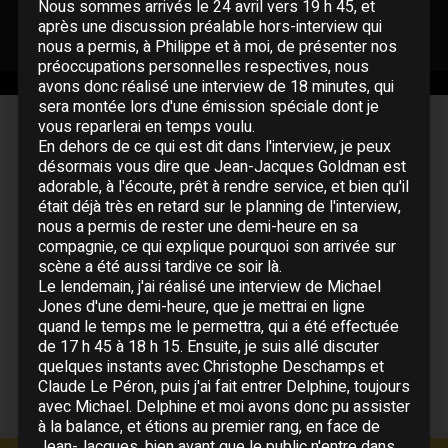
Nous sommes arrivés le 24 avril vers 19 h 45, et
après une discussion préalable hors-interview qui
nous a permis, à Philippe et à moi, de présenter nos
préoccupations personnelles respectives, nous
avons donc réalisé une interview de 18 minutes, qui
sera montée lors d'une émission spéciale dont je
vous reparlerai en temps voulu.
Musiciens
En dehors de ce qui est dit dans l'interview, je peux
désormais vous dire que Jean-Jacques Goldman est
Guitare :
Michael Jones
adorable, à l'écoute, prêt à rendre service, et bien qu'il
Basse :
Claude Le Péron
était déjà très en retard sur le planning de l'interview,
Claviers :
Jacky Mascarel
nous a permis de rester une demi-heure en sa
Batterie :
Christophe Deschamps
compagnie, ce qui explique pourquoi son arrivée sur
Saxophone :
Christophe Nègre
scène a été aussi tardive ce soir là.
Le lendemain, j'ai réalisé une interview de Michael
Jones d'une demi-heure, que je mettrai en ligne
quand le temps me le permettra, qui a été effectuée
de 17 h 45 à 18 h 15. Ensuite, je suis allé discuter
quelques instants avec Christophe Deschamps et
Claude Le Péron, puis j'ai fait entrer Delphine, toujours
avec Michael. Delphine et moi avons donc pu assister
à la balance, et étions au premier rang, en face de
Jean-Jacques, bien avant que le public n'entre dans