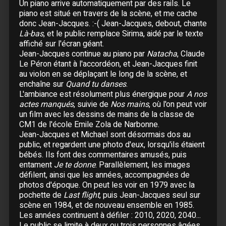
18 Mai :
Paris
- Zénith
Un piano arrive automatiquement par des rails. Le
piano est situé en travers de la scène, et me cache
19 Mai :
Paris
- Zénith
donc Jean-Jacques. :-( Jean-Jacques, debout, chante
20 Mai :
Paris
- Zénith
Là-bas
, et le public remplace Sirima, aidé par le texte
22 Mai :
Bruxelles (Belgique)
- Forest National
affiché sur l'écran géant.
23 Mai :
Bruxelles (Belgique)
- Forest National
Jean-Jacques continue au piano par
Natacha
, Claude
Le Péron étant à l'accordéon, et Jean-Jacques finit
au violon en se déplaçant le long de la scène, et
24 Mai :
Bruxelles (Belgique)
- Forest National
enchaîne sur
Quand tu danses
.
L'ambiance est résolument plus énergique pour
A nos
25 Mai :
Orléans
- Zénith
actes manqués
, suivie de
Nos mains
, où l'on peut voir
27 Mai :
Toulouse
- Palais des Sports
un film avec les dessins de mains de la classe de
28 Mai :
Toulouse
- Palais des Sports
CM1 de l'école Emile Zola de Narbonne.
Jean-Jacques et Michael sont désormais dos au
29 Mai :
Bordeaux
- Patinoire Mériadeck
public, et regardent une photo d'eux, lorsqu'ils étaient
30 Mai :
Bordeaux
- Patinoire Mériadeck
bébés. Ils font des commentaires amusés, puis
entament
Je te donne
. Parallèlement, les images
Juin
défilent, ainsi que les années, accompagnées de
photos d'époque. On peut les voir en 1979 avec la
02 Juin :
Clermont-Ferrand
- Maison des
pochette de
Last flight
, puis Jean-Jacques seul sur
Sports
scène en 1984, et de nouveau ensemble en 1985.
03 Juin :
Clermont-Ferrand
- Maison des
Les années continuent à défiler : 2010, 2020, 2040...
Sports
Le public se limite à deux ou trois personnes âgées