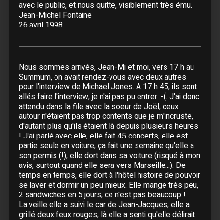
avec le public, et nous quitte, visiblement très ému.
11 Août :
Béziers
- Arènes
Jean-Michel Fontaine
12 Août :
Montauban
26 avril 1998
13 Août :
Bayonne
Septembre
Nous sommes arrivés, Jean-Mi et moi, vers 17 h au
24 Septembre :
Caen
- Zénith
Summum, on avait rendez-vous avec deux autres
25 Septembre :
Caen
- Zénith
pour l'interview de Michael Jones. A 17 h 45, ils sont
allés faire l'interview, je n'ai pas pu entrer :-(. J'ai donc
26 Septembre :
Angers
- Amphitea 4000
attendu dans la file avec la soeur de Joël, ceux
27 Septembre :
Orléans
- Zénith
autour n'étaient pas trop contents que je m'incruste,
28 Septembre :
Orléans
- Zénith
d'autant plus qu'ils étaient là depuis plusieurs heures
30 Septembre :
Paris
- Zénith
! J'ai parlé avec elle, elle fait 45 concerts, elle est
partie seule en voiture, ça fait une semaine qu'elle a
son permis (!), elle dort dans sa voiture (risqué à mon
Octobre
avis, surtout quand elle sera vers Marseille...). De
01 Octobre :
Paris
- Zénith
temps en temps, elle dort à l'hôtel histoire de pouvoir
02 Octobre :
Paris
- Zénith
se laver et dormir un peu mieux. Elle mange très peu,
2 sandwiches en 5 jours, ce n'est pas beaucoup !
03 Octobre :
Paris
- Zénith
La veille elle a suivi le car de Jean-Jacques, elle a
04 Octobre :
Paris
- Zénith
grillé deux feux rouges, là elle a senti qu'elle délirait