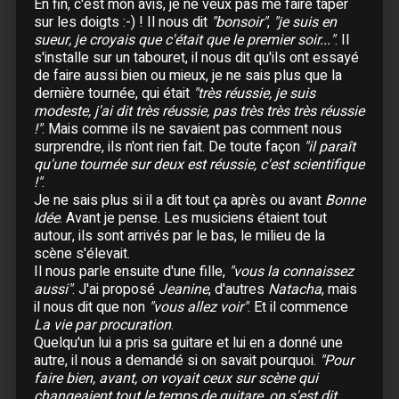
En fin, c'est mon avis, je ne veux pas me faire taper
10 Décembre :
Toulon
- Zénith Oméga
sur les doigts :-) ! Il nous dit
"bonsoir"
,
"je suis en
sueur, je croyais que c'était que le premier soir..."
. Il
12 Décembre :
Le Mans
s'installe sur un tabouret, il nous dit qu'ils ont essayé
13 Décembre :
Caen
de faire aussi bien ou mieux, je ne sais plus que la
14 Décembre :
Caen
dernière tournée, qui était
"très réussie, je suis
15 Décembre :
Rennes
- Liberté
modeste, j'ai dit très réussie, pas très très très réussie
!"
. Mais comme ils ne savaient pas comment nous
17 Décembre :
Angers
surprendre, ils n'ont rien fait. De toute façon
"il paraît
18 Décembre :
Angers
qu'une tournée sur deux est réussie, c'est scientifique
19 Décembre :
Le Mans
!"
.
Je ne sais plus si il a dit tout ça après ou avant
Bonne
Idée
. Avant je pense. Les musiciens étaient tout
1999
autour, ils sont arrivés par le bas, le milieu de la
scène s'élevait.
Il nous parle ensuite d'une fille,
"vous la connaissez
aussi"
. J'ai proposé
Jeanine
, d'autres
Natacha
, mais
Janvier
il nous dit que non
"vous allez voir"
. Et il commence
La vie par procuration
.
05 Janvier :
Abidjan (Côte d'Ivoire)
- Hôtel
Ivoire
Quelqu'un lui a pris sa guitare et lui en a donné une
autre, il nous a demandé si on savait pourquoi.
"Pour
06 Janvier :
Abidjan (Côte d'Ivoire)
- Hôtel
faire bien, avant, on voyait ceux sur scène qui
Ivoire
changeaient tout le temps de guitare, on s'est dit