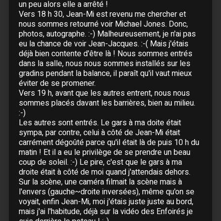
06 Octobre :
Lille
- Zénith
un peu alors elle a arrêté !
07 Octobre :
Lille
- Zénith
Vers 18 h 30, Jean-Mi est revenu me chercher et
nous sommes retourné voir Michael Jones. Donc,
08 Octobre :
Bruxelles (Belgique)
- Forest
photos, autographe. :-) Malheureusement, je n'ai pas
National
eu la chance de voir Jean-Jacques. :-( Mais j'étais
09 Octobre :
Bruxelles (Belgique)
- Forest
déjà bien contente d'être là ! Nous sommes entrés
National
dans la salle, nous nous sommes installés sur les
10 Octobre :
Bruxelles (Belgique)
- Forest
gradins pendant la balance, il paraît qu'il vaut mieux
National
éviter de se promener.
11 Octobre :
Bruxelles (Belgique)
- Forest
Vers 19 h, avant que les autres entrent, nous nous
National
sommes placés davant les barrières, bien au milieu.
:-)
13 Octobre :
Grenoble
- Summum
Les autres sont entrés. Le gars à ma doite était
14 Octobre :
Lyon
- Halle Tony Garnier
sympa, par contre, celui à côté de Jean-Mi était
15 Octobre :
Strasbourg
- Rhénus
carrément dégoûté parce qu'il était là de puis 10 h du
16 Octobre :
Nancy
- Zénith
matin ! Et il a eu le privilège de se prendre un beau
coup de soleil. :-) Le pire, c'est que le gars à ma
17 Octobre :
Nancy
- Zénith
droite était à côté de moi quand j'attendais dehors.
20 Octobre :
Rennes
- Liberté
Sur la scène, une caméra filmait la scène mais à
21 Octobre :
Rennes
- Liberté
l'envers (gauche~droite inversées), même qu'on se
22 Octobre :
Nantes
- Beaulieu
voyait, enfin Jean-Mi, moi j'étais juste juste au bord,
mais j'ai l'habitude, déjà sur la vidéo des Enfoirés je
23 Octobre :
Nantes
- Beaulieu