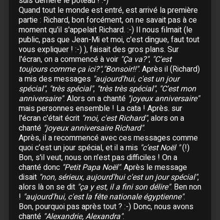
suis derrière le poteau ! :-)
24 Octobre :
Nantes
- Beaulieu
Quand tout le monde est entré, est arrivé la première
partie : Richard, bon forcément, on ne savait pas à ce
Novembre
moment qu'il s'appelait Richard. :-) Il nous filmait (le
public, pas que Jean-Mi et moi, c'est dingue, faut tout
04 Novembre :
Bordeaux
- Patinoire Mériadeck
vous expliquer ! :-) ), faisait des gros plans. Sur
06 Novembre :
Bordeaux
- Patinoire Mériadeck
l'écran, on a commencé à voir
"Ça va?"
,
"C'est
toujours comme ça ici?","Bonsoir!!"
. Après il (Richard)
07 Novembre :
Bordeaux
- Patinoire Mériadeck
a mis des messages
"aujourd'hui, c'est un jour
spécial"
,
"très spécial"
,
"très très spécial"
,
"C'est mon
08 Novembre :
Pau
anniversaire"
. Alors on a chanté
"joyeux anniversaire"
09 Novembre :
Toulouse
mais personnes ensemble ! La cata ! Après. sur
10 Novembre :
Toulouse
l'écran c'était écrit
"moi, c'est Richard"
, alors on a
12 Novembre :
Paris
- Zénith
chanté
"joyeux anniversaire Richard"
.
Après, il a recommencé avec ces messages comme
13 Novembre :
Paris
- Zénith
quoi c’est un jour spécial, et il a mis
"c’est Noël "
(!)
14 Novembre :
Paris
- Zénith
Bon, s'il veut, nous on n’est pas difficiles ! On a
15 Novembre :
Paris
- Zénith
chanté donc
"Petit Papa Noël"
. Après le message
16 Novembre :
Paris
- Zénith
disait
"non, sérieux, aujourd'hui c'est un jour spécial"
,
alors là on se dit
"ça y est, il a fini son délire"
. Ben non
18 Novembre :
Paris
- Zénith
!
"aujourd'hui, c'est la fête nationale égyptienne"
.
19 Novembre :
Paris
- Zénith
Bon, pourquoi pas après tout ? :-) Donc, nous avons
20 Novembre :
Lille
- Zénith
chanté
"Alexandrie, Alexandra"
.