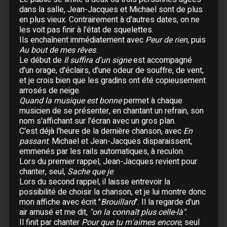
04 Juin :
Limoges
- Palais des Sports
dans la salle, Jean-Jacques et Michael sont de plus
05 Juin :
Bordeaux
- Patinoire Mériadeck
en plus vieux. Contrairement à d'autres dates, on ne
les voit pas finir à l'état de squelettes.
06 Juin :
Pau
Ils enchaînent immédiatement avec
Peur de rien
, puis
08 Juin :
Paris
- Zénith
Au bout de mes rêves
.
11 Juin :
Paris
- Zénith
Le début de
Il suffira d'un signe
est accompagné
13 Juin :
Paris
- Zénith
d'un orage, d'éclairs, d'une odeur de souffre, de vent,
et je crois bien que les gradins ont été copieusement
14 Juin :
Paris
- Zénith
arrosés de neige.
15 Juin :
Paris
- Zénith
Quand la musique est bonne
permet à chaque
16 Juin :
Paris
- Zénith
musicien de se présenter, en chantant un refrain, son
nom s'affichant sur l'écran avec un gros plan.
C'est déjà l'heure de la dernière chanson, avec
En
Août
passant
. Michael et Jean-Jacques disparaissent,
03 Août :
Lyon
- Théâtre de Fourvière
emmenés par les rails automatiques, à reculon.
04 Août :
Aix-les-Bains
- Théâtre de Verdure
Lors du premier rappel, Jean-Jacques revient pour
chanter, seul,
Sache que je
.
05 Août :
Vienne
- Théâtre Antique
Lors du second rappel, il laisse entrevoir la
07 Août :
Nîmes
- Arènes
possibilité de choisir la chanson, et je lui montre donc
08 Août :
Nîmes
- Arènes
mon affiche avec écrit "
Brouillard
". Il la regarde d'un
09 Août :
Fréjus
air amusé et me dit,
"on la connaît plus celle-là"
.
Il finit par chanter
Pour que tu m'aimes encore
, seul
10 Août :
Béziers
- Arènes