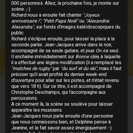
000 personnes. Allez, la prochaine fois, je monte sur
Nos mains
scène. ;-)
Je te donne
Richard nous a ensuite fait chanter
"Joyeux
Peur de rien blues
anniversaire !"
,
"Petit Papa Noël"
ou
"Alexandrie
Au bout de mes rêves
Alexandra"
, sur fonds d'images kaléïdoscopiques du
public.
Il suffira d'un signe
Richard s'éclipse ensuite, pour laisser la place à la
Quand la musique est bonne
seconde partie. Jean-Jacques arrive dans le noir,
Sache que je
accompagné de sa seule guitare, et joue
On ira
seul.
Pour que tu m'aimes encore
Il enchaîne immédiatement sur
Bonne idée
, à laquelle
il a effectué une légère modification (il a remplacé les
"matches de rugby"
par
"du surf et du ski"
, mais il faut
préciser qu'il avait profité du dernier week-end
DATES COMMENTÉES
d'ouverture pour aller sur les pistes, et n'était revenu
1998
que vers 18 h). Sur ce titre, il est accompagné de
Christophe Deschamps, qui l'accompagne aux
percussions.
A ce moment là, la scène se soulève pour laisser
Mars
apparaître les musiciens.
18 Mars :
La Réunion
- Champ Fleury
Jean-Jacques nous parle ensuite d'une personne
19 Mars :
La Réunion
- Champ Fleury
que nous connaissons bien, et Delphine pense à
Jeanine, et le fait savoir assez énergiquement :-)
20 Mars :
La Réunion
- Théâtre de Saint-Gilles