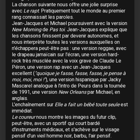
La chanson suivante nous offre une jolie surprise
30 Avril :
Marseille
- Le Dôme
avec
Le rapt
. Pratiquement tout le monde au premier
rang connaissait les paroles.
Mai
Jean-Jacques et Michael poursuivent avec la version
New Morning
de
Pas toi
. Jean-Jacques explique que
01 Mai :
Toulon
- Zénith Oméga
les chansons finissent par devenir autonomes, et
02 Mai :
Toulon
- Zénith Oméga
nous interprète toutes les versions auxquelles on
03 Mai :
Le Cannet
- Le Palestre
n'échappera peut-être pas : une version reggae, avec
05 Mai :
Saint-Etienne
- Palais des Spectacles
le drapeau jamaïcain sur l'écran, une version hard-
rock très musclée avec la voix grave de Claude Le
06 Mai :
Lyon
- Halle Tony Garnier
Péron, une version rap avec un Jean-Jacques
07 Mai :
Lyon
- Halle Tony Garnier
excellent (
"quoique je fasse, fasse, fasse, je pense à
08 Mai :
Genève
- Arena
moi, moi, moi !"
), une version hispanique par Jacky
09 Mai :
Neuchâtel
- Patinoire du Littoral
Mascarel analogue à l'intro de Peurs dans la tournée
de 1991, une version
New Orleans
par Michael, en
11 Mai :
Lausanne
- Patinoire de Malley
anglais.
12 Mai :
Strasbourg
- Rhenus
L'enchaînement sur
Elle a fait un bébé toute seule
est
13 Mai :
Metz
- Galaxy
immédiat.
Le coureur
nous montre les images du futur clip,
14 Mai :
Nancy
- Zénith
peut-être, avec un sportif qui court bardé
15 Mai :
Lille
- Zénith
d'instruments médicaux, et s'achève sur le visage
17 Mai :
Paris
- Zénith
pensif d'un vieil homme noir, barbu, l'air pensif.