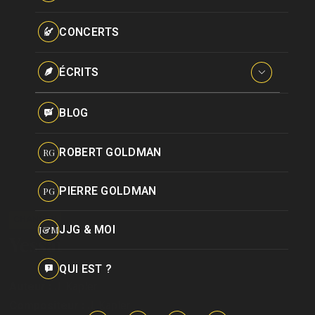
Paroles données
Certifications
CONCERTS
Pseudonymes
Reprises
ÉCRITS
Interviews
BLOG
Livres
ROBERT GOLDMAN
RG
Hommages
PIERRE GOLDMAN
PG
CHANSON
JJG & MOI
J&M
Yessaï
QUI EST ?
Auteur :
J. Kapler
Compositeur :
J. Kapler