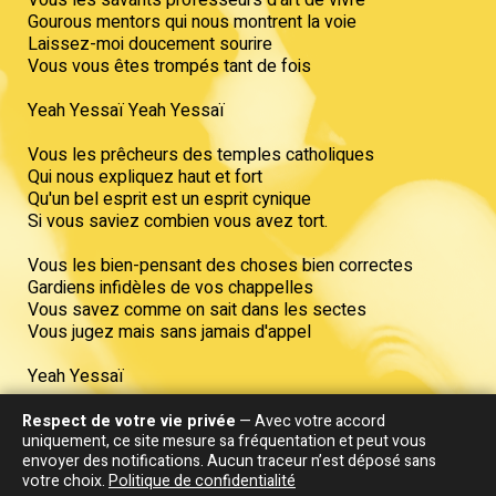
Gourous mentors qui nous montrent la voie
Laissez-moi doucement sourire
Vous vous êtes trompés tant de fois
Yeah Yessaï Yeah Yessaï
Vous les prêcheurs des temples catholiques
Qui nous expliquez haut et fort
Qu'un bel esprit est un esprit cynique
Si vous saviez combien vous avez tort.
Vous les bien-pensant des choses bien correctes
Gardiens infidèles de vos chappelles
Vous savez comme on sait dans les sectes
Vous jugez mais sans jamais d'appel
Yeah Yessaï
Alors sachez messieurs qui nous éclairent
Respect de votre vie privée
— Avec votre accord
Et s'enivrent de tous nos faux pas
uniquement, ce site mesure sa fréquentation et peut vous
envoyer des notifications. Aucun traceur n’est déposé sans
Vous qu'un bonheur simple exaspère
votre choix.
Politique de confidentialité
Que la vie c'est pas du tout comme ça