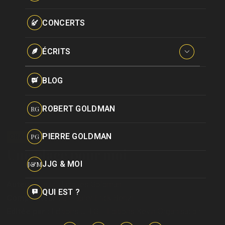
Paroles données
Certifications
CONCERTS
Pseudonymes
Reprises
ÉCRITS
Interviews
BLOG
Livres
ROBERT GOLDMAN
RG
Hommages
PIERRE GOLDMAN
CHANSON
PG
Une place pour moi
JJG & MOI
J&M
Auteur :
Jean-Jacques Goldman
QUI EST ?
Compositeur :
J. Kapler
Erick Benzi
Editée par :
Editions J.R.G. - Editions Kevin Organisation