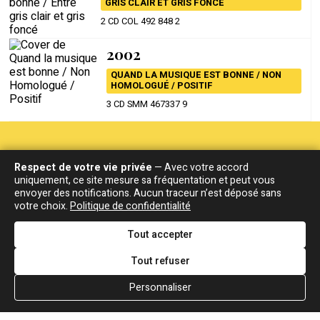
GRIS CLAIR ET GRIS FONCÉ
2 CD COL 492 848 2
2002
QUAND LA MUSIQUE EST BONNE / NON
HOMOLOGUÉ / POSITIF
3 CD SMM 467337 9
Paroles
Respect de votre vie privée
— Avec votre accord
uniquement, ce site mesure sa fréquentation et peut vous
envoyer des notifications. Aucun traceur n’est déposé sans
En données corrigées des variations saisonnières
votre choix.
Politique de confidentialité
Elle est beaucoup, beaucoup pour moi
Elle me colle cinq sur cinq sur l'échelle de Richter
Tout accepter
Et me bouleverse de haut en bas
Elle a des tas de circuits sur son petit computer
Tout refuser
Qui me branchent à chaque fois
Elle est tout tout toutes mes chaînes
Personnaliser
Elle est tout tout toutes mes lois
Elle est tout tout toutes mes chaînes