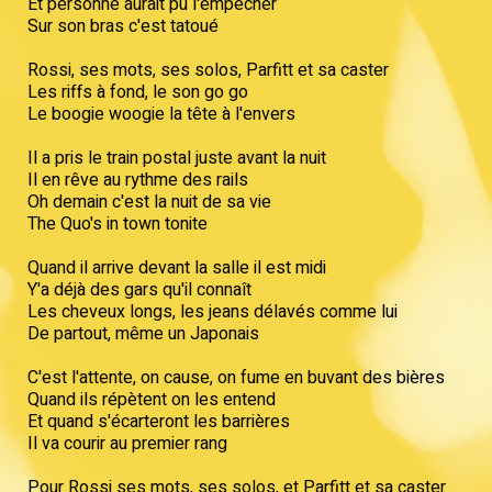
Et personne aurait pu l'empêcher
Sur son bras c'est tatoué
Rossi, ses mots, ses solos, Parfitt et sa caster
Les riffs à fond, le son go go
Le boogie woogie la tête à l'envers
Il a pris le train postal juste avant la nuit
Il en rêve au rythme des rails
Oh demain c'est la nuit de sa vie
The Quo's in town tonite
Quand il arrive devant la salle il est midi
Y'a déjà des gars qu'il connaît
Les cheveux longs, les jeans délavés comme lui
De partout, même un Japonais
C'est l'attente, on cause, on fume en buvant des bières
Quand ils répètent on les entend
Et quand s'écarteront les barrières
Il va courir au premier rang
Pour Rossi ses mots, ses solos, et Parfitt et sa caster