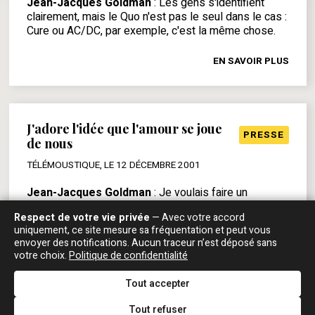
Jean-Jacques Goldman
: Les gens s'identifient
clairement, mais le Quo n'est pas le seul dans le cas :
Cure ou AC/DC, par exemple, c'est la même chose.
EN SAVOIR PLUS
J'adore l'idée que l'amour se joue
PRESSE
de nous
TÉLÉMOUSTIQUE, LE 12 DÉCEMBRE 2001
Jean-Jacques Goldman
: Je voulais faire un
catalogue de tous les riffs de Status Quo dont je suis
Respect de votre vie privée
— Avec votre accord
un fan. Cela s'adaptait au concept de l'album et j'avais
uniquement, ce site mesure sa fréquentation et peut vous
été touché par l'histoire de ce gamin qui suivait le Quo
envoyer des notifications. Aucun traceur n’est déposé sans
partout. J'en ai rencontré un autre, fou d'Alvin Lee (Ten
votre choix.
Politique de confidentialité
Years After, 67-74) dont la carrière était finie quand il
est né. Après un de mes concerts, je ne veux pas
Tout accepter
être dérangé pour rester dans l'émotion. Imaginez
que vous venez de voir votre film préféré. Vous
Tout refuser