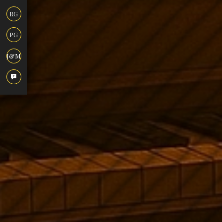
RG
PG
J&M