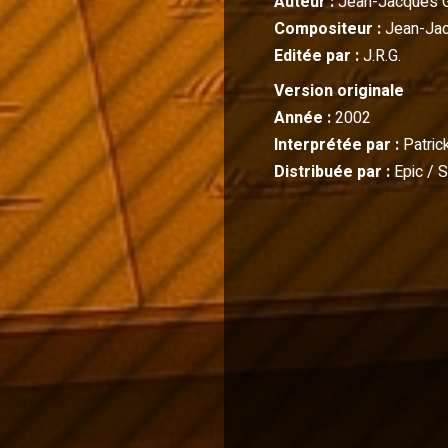
Auteur :
Jean-Jacques 
Compositeur :
Jean-Ja
Editée par :
J.R.G.
Version originale
Année :
2002
Interprétée par :
Patrick
Distribuée par :
Epic / 