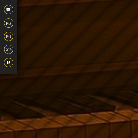
RG
PG
J&M