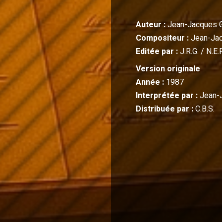
Auteur :
Jean-Jacques 
Compositeur :
Jean-Ja
Editée par :
J.R.G. / N.E
Version originale
Année :
1987
Interprétée par :
Jean-
Distribuée par :
C.B.S.