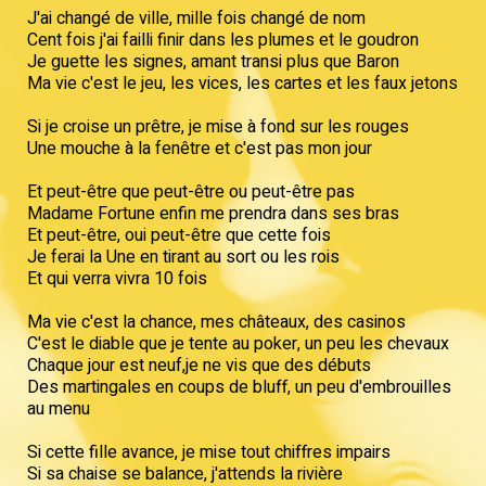
J'ai changé de ville, mille fois changé de nom
Cent fois j'ai failli finir dans les plumes et le goudron
Je guette les signes, amant transi plus que Baron
Ma vie c'est le jeu, les vices, les cartes et les faux jetons
Si je croise un prêtre, je mise à fond sur les rouges
Une mouche à la fenêtre et c'est pas mon jour
Et peut-être que peut-être ou peut-être pas
Madame Fortune enfin me prendra dans ses bras
Et peut-être, oui peut-être que cette fois
Je ferai la Une en tirant au sort ou les rois
Et qui verra vivra 10 fois
Ma vie c'est la chance, mes châteaux, des casinos
C'est le diable que je tente au poker, un peu les chevaux
Chaque jour est neuf,je ne vis que des débuts
Des martingales en coups de bluff, un peu d'embrouilles
au menu
Si cette fille avance, je mise tout chiffres impairs
Si sa chaise se balance, j'attends la rivière