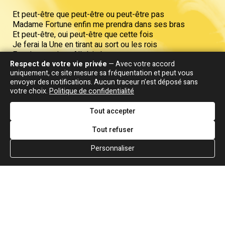
Et peut-être que peut-être ou peut-être pas
Madame Fortune enfin me prendra dans ses bras
Et peut-être, oui peut-être que cette fois
Je ferai la Une en tirant au sort ou les rois
Et qui verra vivra, Alleluia !
Respect de votre vie privée
— Avec votre accord
uniquement, ce site mesure sa fréquentation et peut vous
Et peut-être que peut-être, au matin là-bas
envoyer des notifications. Aucun traceur n’est déposé sans
Cette fille brune fera semblant de me croire
votre choix.
Politique de confidentialité
Et peut-être que peut-être, elle me suivra
Au clair de la lune ami Pierrot, je n'ai pas
Tout accepter
Pari perdu t'es qu'un paria
Tout refuser
Madame Fortune !
Prends moi dans tes bras
Personnaliser
Pari perdu j’suis qu'un paria