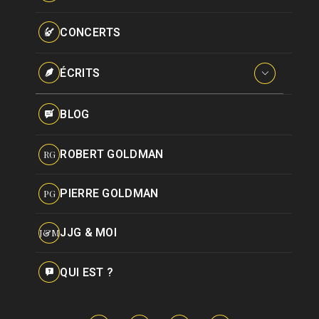
Paroles données
Certifications
CONCERTS
Pseudonymes
Reprises
ÉCRITS
Interviews
BLOG
Livres
ROBERT GOLDMAN
RG
Hommages
PIERRE GOLDMAN
PG
JJG & MOI
J&M
QUI EST ?