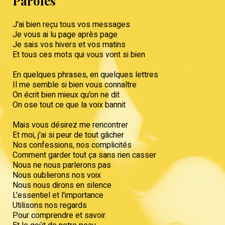
Paroles
J'ai bien reçu tous vos messages
Je vous ai lu page après page
Je sais vos hivers et vos matins
Et tous ces mots qui vous vont si bien
En quelques phrases, en quelques lettres
Il me semble si bien vous connaître
On écrit bien mieux qu'on ne dit
On ose tout ce que la voix bannit
Mais vous désirez me rencontrer
Et moi, j'ai si peur de tout gâcher
Nos confessions, nos complicités
Comment garder tout ça sans rien casser
Nous ne nous parlerons pas
Nous oublierons nos voix
Nous nous dirons en silence
L'essentiel et l'importance
Utilisons nos regards
Pour comprendre et savoir