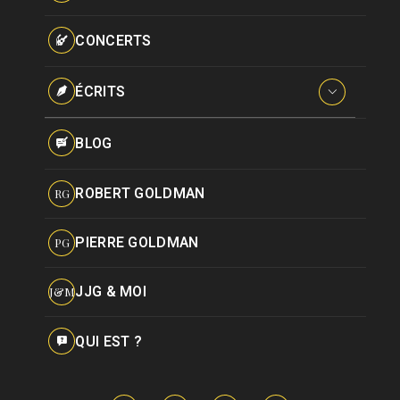
Paroles données
Certifications
CONCERTS
Pseudonymes
Reprises
ÉCRITS
Interviews
BLOG
Livres
ROBERT GOLDMAN
RG
Hommages
PIERRE GOLDMAN
PG
JJG & MOI
J&M
QUI EST ?