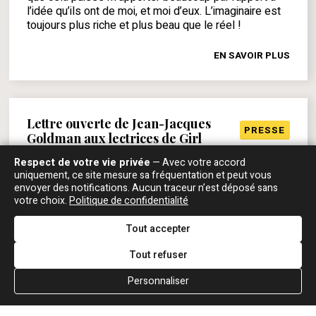
l’idée qu’ils ont de moi, et moi d’eux. L’imaginaire est
toujours plus riche et plus beau que le réel !
EN SAVOIR PLUS
Lettre ouverte de Jean-Jacques
PRESSE
Goldman aux lectrices de Girl
GIRL, 6-12 DÉCEMBRE 1984
Respect de votre vie privée
— Avec votre accord
uniquement, ce site mesure sa fréquentation et peut vous
Bonjour, je profite de l'occasion que Girls m'offre pour
envoyer des notifications. Aucun traceur n’est déposé sans
votre choix.
Politique de confidentialité
m'expliquer sur certains points que vos lettres
relèvent souvent et sur lesquels je n'ai pas eu
Tout accepter
l'occasion de vous répondre. Le retard aux réponses
à vos lettres Il s'explique simplement par leur
Tout refuser
nombre (jusqu'à 200 par jour). Il faudrait que j'y passe
mes journées et je pense que vous souhaitez aussi
Personnaliser
que j'écrive des chansons ! Je vous demande donc
une grande patience, en sachant que je les lis et que
beaucoup me touchent vraiment. Je n'ai pas de fan-