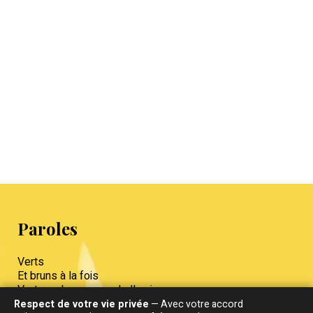
Paroles
Verts
Et bruns à la fois
Verts ou bruns quand elle aime ou
N'aime pas
Respect de votre vie privée
— Avec votre accord