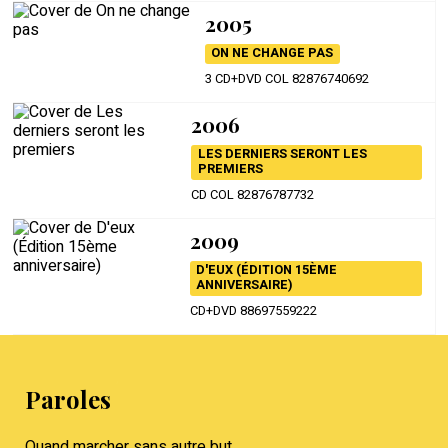
2005
ON NE CHANGE PAS
3 CD+DVD COL 82876740692
2006
LES DERNIERS SERONT LES
PREMIERS
CD COL 82876787732
2009
D'EUX (ÉDITION 15ÈME
ANNIVERSAIRE)
CD+DVD 88697559222
Paroles
Quand marcher sans autre but