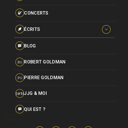
Paroles données
Certifications
CONCERTS
Pseudonymes
Reprises
ÉCRITS
Interviews
BLOG
Livres
ROBERT GOLDMAN
RG
Hommages
PIERRE GOLDMAN
PG
JJG & MOI
J&M
QUI EST ?
CHANSON
Les derniers seront les premiers