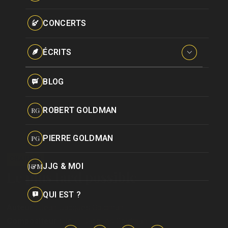
Paroles données
Certifications
CONCERTS
Pseudonymes
Reprises
ÉCRITS
Interviews
BLOG
Livres
ROBERT GOLDMAN
RG
Hommages
PIERRE GOLDMAN
PG
CHANSON
JJG & MOI
J&M
Le plus tard possible
QUI EST ?
Auteur :
Jean-Jacques Goldman
Compositeur :
Jean-Jacques Goldman