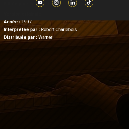
Editée par :
Editions J.R.G.
Version originale
Année :
1997
Interprétée par :
Robert Charlebois
Distribuée par :
Warner