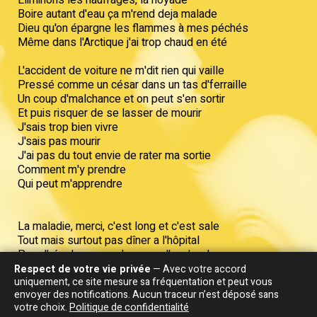
Boire autant d'eau ça m'rend deja malade
Dieu qu'on épargne les flammes à mes péchés
Même dans l'Arctique j'ai trop chaud en été
L'accident de voiture ne m'dit rien qui vaille
Pressé comme un césar dans un tas d'ferraille
Un coup d'malchance et on peut s'en sortir
Et puis risquer de se lasser de mourir
J'sais trop bien vivre
J'sais pas mourir
J'ai pas du tout envie de rater ma sortie
Comment m'y prendre
Qui peut m'apprendre
La maladie, merci, c'est long et c'est sale
Tout mais surtout pas dîner a l'hôpital
Pas d'révolver, non plus, pas d'avalanche
J'etouffe à l'idée de sniffer toute cette blanche
Respect de votre vie privée
— Avec votre accord
uniquement, ce site mesure sa fréquentation et peut vous
envoyer des notifications. Aucun traceur n’est déposé sans
Le poison, le gaz, c'est pour les grand-mères
votre choix.
Politique de confidentialité
J'ai rayé le mot "guerre" de mon P'tit Robert