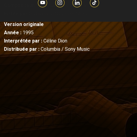
Compositeur :
Jean-Jacques Goldman
Editée par :
Editions J.R.G. / CRB Music
Version originale
Année :
1995
Interprétée par :
Céline Dion
Distribuée par :
Columbia / Sony Music