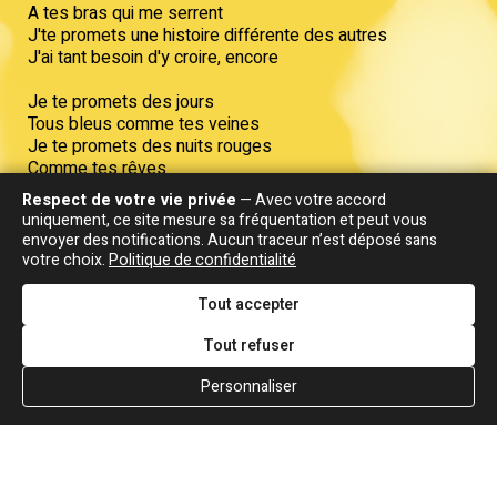
A tes bras qui me serrent
J'te promets une histoire différente des autres
J'ai tant besoin d'y croire, encore
Je te promets des jours
Tous bleus comme tes veines
Je te promets des nuits rouges
Comme tes rêves
Des heures incandescentes
Respect de votre vie privée
— Avec votre accord
Et des minutes blanches
uniquement, ce site mesure sa fréquentation et peut vous
Des secondes insouciantes
envoyer des notifications. Aucun traceur n’est déposé sans
Au rythme de tes hanches
votre choix.
Politique de confidentialité
Je te promets mes bras
Tout accepter
Pour porter tes angoisses
Je te promets mes mains
Tout refuser
Pour que tu les embrasses
Personnaliser
Je te promets mes yeux
Si tu ne peux plus voir
J'te promets d'être heureux
Si tu n'as plus d'espoir
Je te promets une histoire