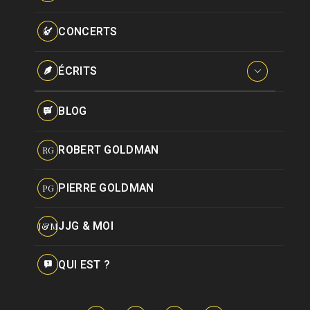
Paroles données
Certifications
CONCERTS
Pseudonymes
Reprises
ÉCRITS
Interviews
BLOG
Livres
ROBERT GOLDMAN
RG
Hommages
PIERRE GOLDMAN
PG
JJG & MOI
J&M
QUI EST ?