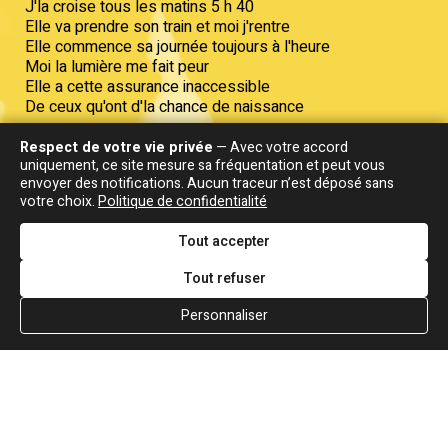
J'la croise tous les matins 5 h 40
Elle va prendre son train et moi j'rentre
Elle commence sa journée toujours à l'heure
Moi la lumière me fait peur
Elle a cette assurance inaccessible
De ceux qu'ont d'la chance de naissance
Elle est belle comme les filles du jour
Respect de votre vie privée
— Avec votre accord
uniquement, ce site mesure sa fréquentation et peut vous
Comme celles qui n'ont rien à cacher
envoyer des notifications. Aucun traceur n’est déposé sans
Et moi j'attends toujours, avant de rentrer
votre choix.
Politique de confidentialité
Juste pour la regarder
Tout accepter
A la voir on devine des enfants coiffés
Un homme, l'odeur du café
Tout refuser
La vie qu'on imagine, avant de plonger
Celle que j'n'aurai jamais
Personnaliser
Et moi je me sens misérable
Sali des fumées de mes nuits
Moi je suis né coupable
Coupable d'envies, son monde est interdit
Je maudis les fins de semaine