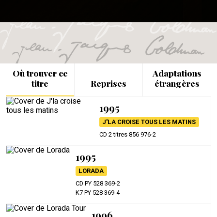
Où trouver ce
Adaptations
titre
Reprises
étrangères
1995
J'LA CROISE TOUS LES MATINS
CD 2 titres 856 976-2
1995
LORADA
CD PY 528 369-2
K7 PY 528 369-4
1996