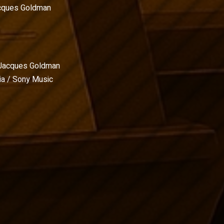
cques Goldman
Jacques Goldman
a / Sony Music