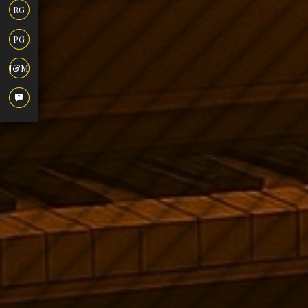
RG
PG
J&M