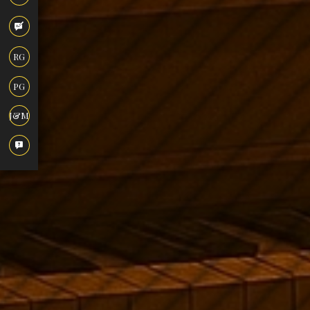
RG
PG
J&M