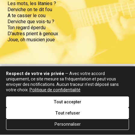
Les mots, les litanies ?
Derviche on te dit fou
A te casser le cou
Derviche que vois-tu ?
Ton regard éperdu
D'autres prient à genoux
Joue, oh musicien joue
Respect de votre vie privée
— Avec votre accord
uniquement, ce site mesure sa fréquentation et peut vous
Les chansons sont souvent plus belles...
envoyer des notifications. Aucun traceur n’est déposé sans
votre choix.
Politique de confidentialité
Tout accepter
PRESSE
Tout refuser
MUSIQUE INFO HEBDO N° 101, 26 NOVEMBRE 1999
Personnaliser
Musique Info Hebdo
: Après le succès de "Aïcha",