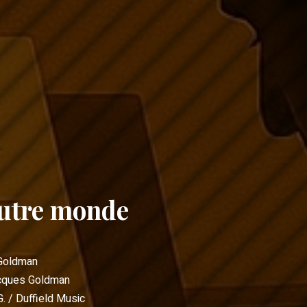
utre monde
Goldman
cques Goldman
G. / Duffield Music