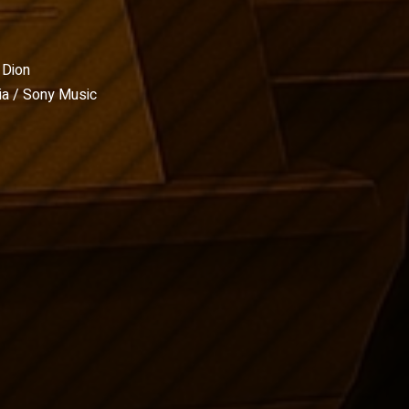
 Dion
a / Sony Music