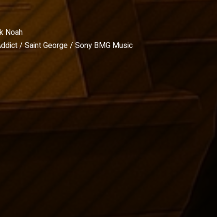
ck Noah
ddict / Saint George / Sony BMG Music