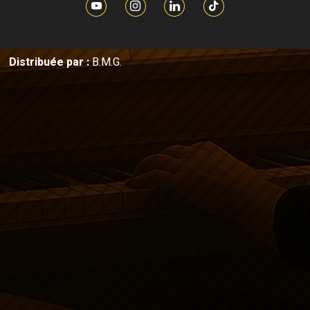
Version originale
Année :
1996
Interprétée par :
Carole Fredericks
Distribuée par :
B.M.G.