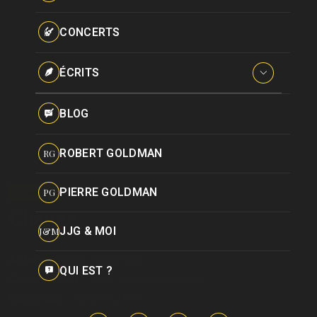
Paroles données
Certifications
CONCERTS
Pseudonymes
Reprises
ÉCRITS
Interviews
BLOG
Livres
ROBERT GOLDMAN
RG
Hommages
PIERRE GOLDMAN
CHANSON
PG
Change
JJG & MOI
J&M
Auteur :
Carole Fredericks
QUI EST ?
Compositeur :
Jean-Jacques Goldman
Editée par :
Editions J.R.G.