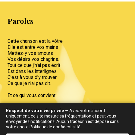
Paroles
Cette chanson est la vôtre
Elle est entre vos mains
Mettez-y vos amours
Vos désirs vos chagrins.
Tout ce que j'n'ai pas écrit
Est dans les interlignes
C'est à vous d'y trouver
Ce que je n'ai pas dit.
Et ce qui vous convient.
C'est ma voix qui la chante
Respect de votre vie privée
— Avec votre accord
Mais c'est toi qui l'entends
uniquement, ce site mesure sa fréquentation et peut vous
C'est à vous qu'elle s'adresse
envoyer des notifications. Aucun traceur n’est déposé sans
Moi je n'suis pas dedans.
votre choix.
Politique de confidentialité
Tout ce que j'nai pas écrit