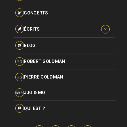
Paroles données
Certifications
CONCERTS
Pseudonymes
Reprises
ÉCRITS
Interviews
BLOG
Livres
ROBERT GOLDMAN
RG
Hommages
PIERRE GOLDMAN
PG
JJG & MOI
J&M
QUI EST ?