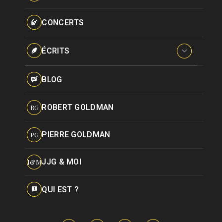
Paroles données
Certifications
CONCERTS
Pseudonymes
Reprises
ÉCRITS
Interviews
BLOG
Livres
ROBERT GOLDMAN
RG
Hommages
PIERRE GOLDMAN
PG
JJG & MOI
J&M
QUI EST ?