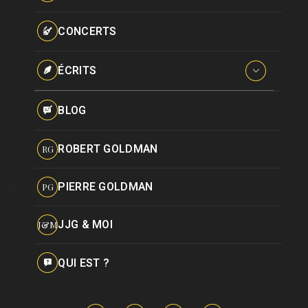
Paroles données
Certifications
CONCERTS
Pseudonymes
Reprises
ÉCRITS
Interviews
BLOG
Livres
ROBERT GOLDMAN
RG
Hommages
PIERRE GOLDMAN
CHANSON
PG
A la vie !
JJG & MOI
J&M
Auteur :
Jean-Jacques Goldman
QUI EST ?
Compositeur :
Jean-Jacques Goldman
Editée par :
JRG EDITIONS