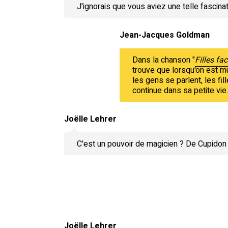
J'ignorais que vous aviez une telle fascin
Jean-Jacques Goldman
Dans la chanson "
Filles fac
trouve que lorsqu'on est mu
les gens se parlent, les fil
continue dans sa petite vie
Joëlle Lehrer
C'est un pouvoir de magicien ? De Cupidon
Joëlle Lehrer