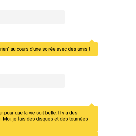
ut rien" au cours d'une soirée avec des amis !
 pour que la vie soit belle. Il y a des
. Moi, je fais des disques et des tournées