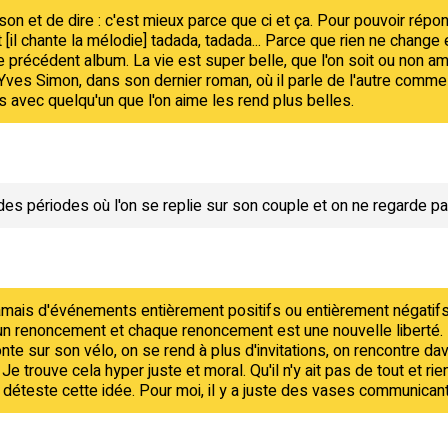
son et de dire : c'est mieux parce que ci et ça. Pour pouvoir répon
il chante la mélodie] tadada, tadada... Parce que rien ne change e
le précédent album. La vie est super belle, que l'on soit ou non a
'Yves Simon, dans son dernier roman, où il parle de l'autre comme 
 avec quelqu'un que l'on aime les rend plus belles.
es périodes où l'on se replie sur son couple et on ne regarde pa
 jamais d'événements entièrement positifs ou entièrement négatifs
n renoncement et chaque renoncement est une nouvelle liberté. La 
e sur son vélo, on se rend à plus d'invitations, on rencontre dav
. Je trouve cela hyper juste et moral. Qu'il n'y ait pas de tout et
Je déteste cette idée. Pour moi, il y a juste des vases communican