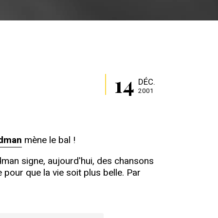
14
DÉC.
2001
ldman
mène le bal !
ldman signe, aujourd'hui, des chansons
our que la vie soit plus belle. Par