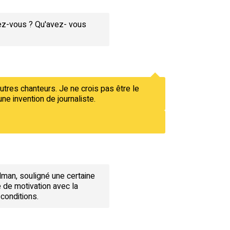
sez-vous ? Qu'avez- vous
utres chanteurs. Je ne crois pas être le
ne invention de journaliste.
dman, souligné une certaine
re de motivation avec la
conditions.