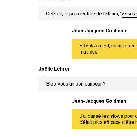
Cela dit, le premier titre de l'album, "
Ensem
Jean-Jacques Goldman
Effectivement, mais je pens
musique.
Joëlle Lehrer
Etes-vous un bon danseur ?
Jean-Jacques Goldman
J'ai dansé les slows pour d
c'était plus efficace d'êtr