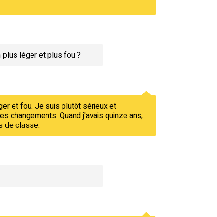
 plus léger et plus fou ?
er et fou. Je suis plutôt sérieux et
 des changements. Quand j'avais quinze ans,
ns de classe.