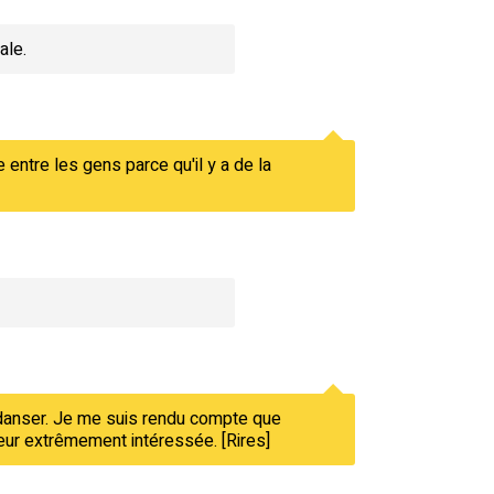
ale.
entre les gens parce qu'il y a de la
de danser. Je me suis rendu compte que
nseur extrêmement intéressée. [Rires]