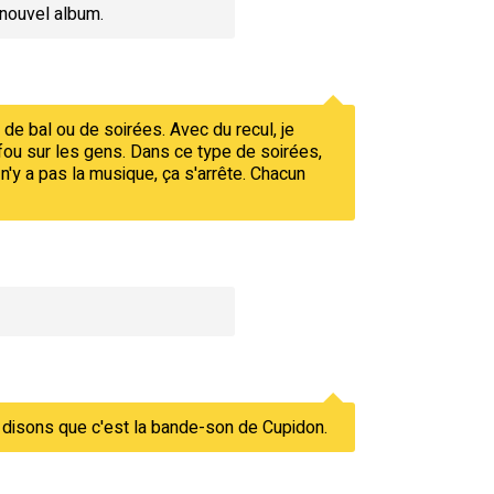
 nouvel album.
s de bal ou de soirées. Avec du recul, je
 fou sur les gens. Dans ce type de soirées,
l n'y a pas la musique, ça s'arrête. Chacun
ais disons que c'est la bande-son de Cupidon.