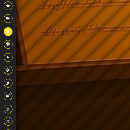
RG
PG