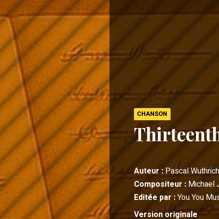
CHANSON
Thirteent
Auteur :
Pascal Wuthric
Compositeur :
Michael 
Editée par :
You You Mus
Version originale