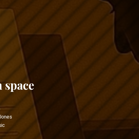
h space
h
Jones
ic