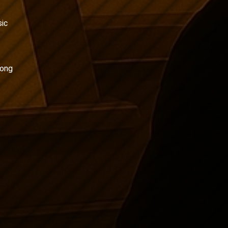
ic
hong