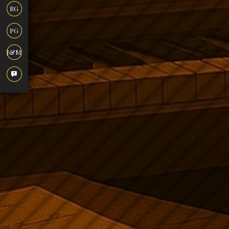
RG
PG
J&M