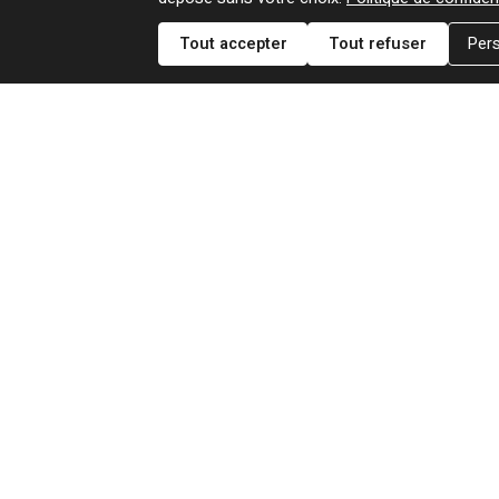
Tout accepter
Tout refuser
Pers
1976
GAMES
45T WEA 16748
2007
WINDOWS (JP)