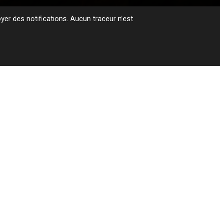
er des notifications. Aucun traceur n’est
2007
WINDOWS (JP)
CD WPCR-12521