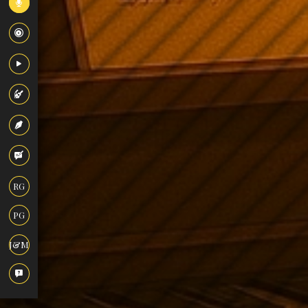
RG
PG
J&M