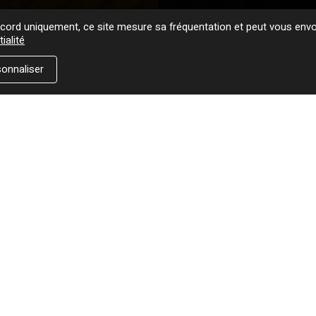
ord uniquement, ce site mesure sa fréquentation et peut vous envoy
ialité
onnaliser
Où trouver ce titre
1994
WINDOWS
CD WEA 4509-96266-2
K7 WEA 456264
LP WEA 56264