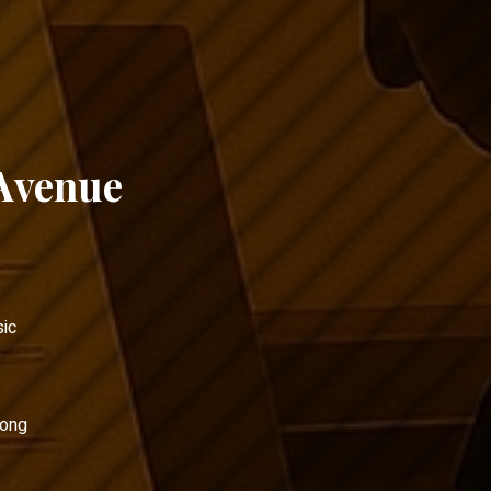
 Avenue
ic
hong