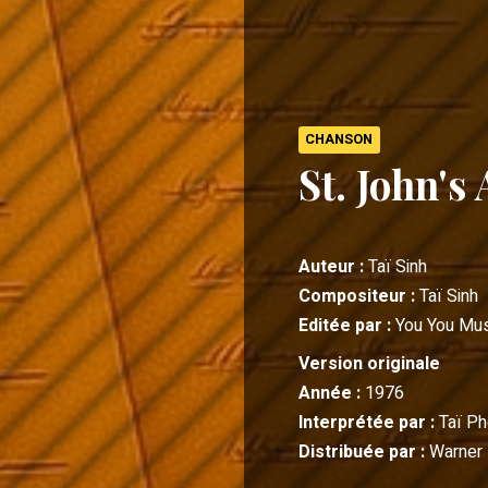
CHANSON
St. John's
Auteur :
Taï Sinh
Compositeur :
Taï Sinh
Editée par :
You You Mus
Version originale
Année :
1976
Interprétée par :
Taï P
Distribuée par :
Warner