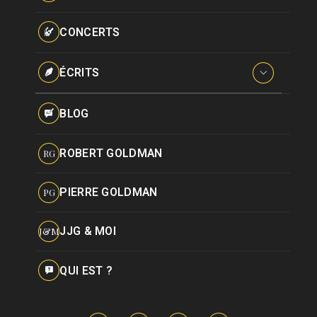
Paroles données
Certifications
CONCERTS
Pseudonymes
Reprises
ÉCRITS
Interviews
BLOG
Livres
ROBERT GOLDMAN
RG
Hommages
PIERRE GOLDMAN
PG
JJG & MOI
J&M
QUI EST ?