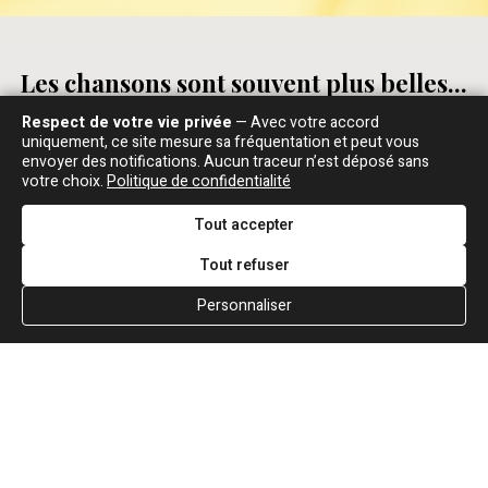
Les chansons sont souvent plus belles...
Respect de votre vie privée
— Avec votre accord
uniquement, ce site mesure sa fréquentation et peut vous
envoyer des notifications. Aucun traceur n’est déposé sans
votre choix.
Politique de confidentialité
TÉLÉ
Tout accepter
LES ENFANTS DU ROCK, ANTENNE 2, 1984
Tout refuser
Jean-Jacques Goldman
: Il y a des gens autour... J'ai
entendu dire que, par exemple, une chanson comme :
Personnaliser
"Aaah !... Sister Jane, you left me blind upon those,
Aaah !... Sister Jane don't let the sun go down on
me..." enfin, etc... Ça, c'est une chanson de rock'n roll
et que, par exemple, "J'ai trop saigné sur les Gibsons,
j'ai trop rôdé dans les tobacco road..." Ça, c'est une
chanson de variété. Bah, c'est possible ! Moi j'suis
pas vraiment un spécialiste...