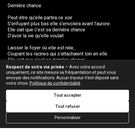
Dernière chance
Peut-être qu’elle partira ce soir
S’enfuyant plus bas elle s’envolera avant l’aurore
Elle sait que c’est sa dernière chance
D’avoir la vie qu’elle voulait
Laisser le foyer où elle est née,
Coupant les racines qui s’attachaient loin en elle
Elle sait que c’est sa dernière chance
D’avoir la vie qu’elle voulait
Respect de votre vie privée
— Avec votre accord
uniquement, ce site mesure sa fréquentation et peut vous
Tant d’années ont été perdues
envoyer des notifications. Aucun traceur n’est déposé sans
votre choix.
Politique de confidentialité
Elle a pris la décision de partir
Où le soleil reviendra peut-être
Tout accepter
Vers sa vie
Tout refuser
Traduction de l'anglais d'Alice et Clémence M.
Personnaliser