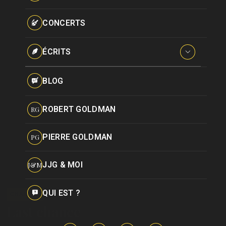
Paroles données
Certifications
CONCERTS
Pseudonymes
Reprises
ÉCRITS
Interviews
BLOG
Livres
ROBERT GOLDMAN
RG
Hommages
PIERRE GOLDMAN
PG
JJG & MOI
J&M
QUI EST ?
CHANSON
Last chance