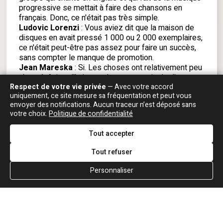
progressive se mettait à faire des chansons en
français. Donc, ce n'était pas très simple.
Ludovic Lorenzi
: Vous aviez dit que la maison de
disques en avait pressé 1 000 ou 2 000 exemplaires,
ce n'était peut-être pas assez pour faire un succès,
sans compter le manque de promotion.
Jean Mareska
: Si. Les choses ont relativement peu
changé. Aujourd'hui, quand on sort un single d'un
Respect de votre vie privée
— Avec votre accord
artiste, la maison de disque ne se risque pas à en
uniquement, ce site mesure sa fréquentation et peut vous
fabriquer 100 000 d'un seul coup, même si elle pense
envoyer des notifications. Aucun traceur n’est déposé sans
qu'elle va les vendre. Elle commence à en fabriquer 2
votre choix.
Politique de confidentialité
000, à faire de la promo. Puis quand la promo
commence à démarrer, on essaie d'estimer ce que
Tout accepter
les retombées promo vont générer en terme de
ventes. Mais on ne fabrique jamais 200 000 disques
Tout refuser
d'un seul coup.
Ludovic Lorenzi
: En ce qui concerne l'implication de
Personnaliser
Jean-Jacques dans ses titres solos, jusqu'où
s'impliquait-il ? J'ai lu une interview de lui qui date de
décembre 1981, donc, il sortait fraîchement de Taï
Phong, il venait de sortir son album. Il n'avait pas
encore de succès avec "Il suffira d'un signe", le