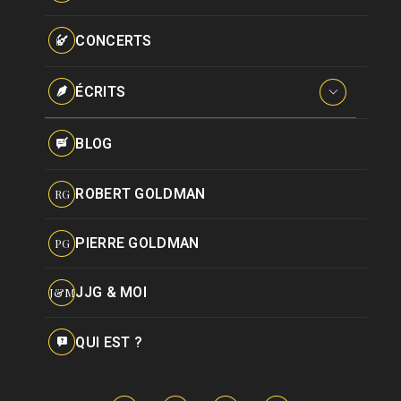
Paroles données
Certifications
CONCERTS
Pseudonymes
Reprises
ÉCRITS
Interviews
BLOG
Livres
ROBERT GOLDMAN
RG
Hommages
PIERRE GOLDMAN
PG
JJG & MOI
J&M
QUI EST ?