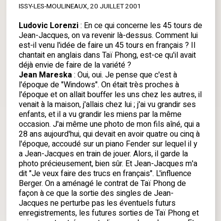
ISSY-LES-MOULINEAUX, 20 JUILLET 2001
Ludovic Lorenzi
: En ce qui concerne les 45 tours de
Jean-Jacques, on va revenir là-dessus. Comment lui
est-il venu l'idée de faire un 45 tours en français ? Il
chantait en anglais dans Taï Phong, est-ce qu'il avait
déjà envie de faire de la variété ?
Jean Mareska
: Oui, oui. Je pense que c'est à
l'époque de "Windows". On était très proches à
l'époque et on allait bouffer les uns chez les autres, il
venait à la maison, j'allais chez lui ; j'ai vu grandir ses
enfants, et il a vu grandir les miens par la même
occasion. J'ai même une photo de mon fils aîné, qui a
28 ans aujourd'hui, qui devait en avoir quatre ou cinq à
l'époque, accoudé sur un piano Fender sur lequel il y
a Jean-Jacques en train de jouer. Alors, il garde la
photo précieusement, bien sûr. Et Jean-Jacques m'a
dit "Je veux faire des trucs en français". L'influence
Berger. On a aménagé le contrat de Taï Phong de
façon à ce que la sortie des singles de Jean-
Jacques ne perturbe pas les éventuels futurs
enregistrements, les futures sorties de Taï Phong et