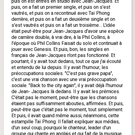
puis on est entrés en studio avec Jean-Jacques. Et
puis, on a fait un premier single, et puis on s'est
vautrés, et puis on a recontinué avec Taï Phong
derrière, et puis on a fait un deuxième single et on
s'est vautrés et puis on a fait un troisième… L'idée
était peut-être pour Jean-Jacques d'avoir une espèce
de carrière double, à vrai dire, à la Phil Collins, à
l'époque où Phil Collins Faisait du solo et continuait à
jouer avec Genesis. Et puis, bon, les singles en
français de Jean-Jacques n'ont pas fonctionné. Et
pourtant, il y avait tout dedans, tout ce que j'ai écouté
et entendu de lui depuis. Il y avait l'humour, les
préoccupations sociales. "C'est pas grave papa",
c'est une vrai chanson avec une vrai préoccupation
sociale. "Back to the city again", il y avait déjà l'humour
de Jean- Jacques là dedans. Il y avait les prémices.
C'était pas le moment, peut-être que les chansons
étaient pas suffisamment abouties, affirmées. Et puis,
peut-être que c'était pas le moment, tout simplement.
Et puis, il avait quand même aussi, néanmoins, cette
estampille Taï Phong. Il fallait expliquer aux médias,
d'un seul coup, pourquoi le chanteur, leader d'un
groupe qui chante en anglais et qui fait de la musique