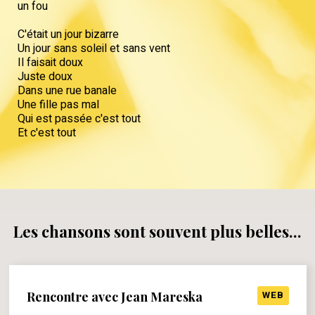
un fou
C'était un jour bizarre
Un jour sans soleil et sans vent
Il faisait doux
Juste doux
Dans une rue banale
Une fille pas mal
Qui est passée c'est tout
Et c'est tout
Les chansons sont souvent plus belles...
Rencontre avec Jean Mareska
WEB