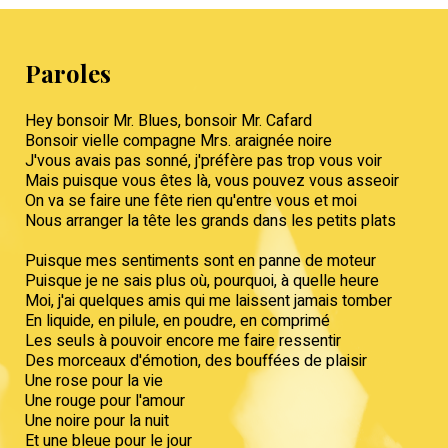
Paroles
Hey bonsoir Mr. Blues, bonsoir Mr. Cafard
Bonsoir vielle compagne Mrs. araignée noire
J'vous avais pas sonné, j'préfère pas trop vous voir
Mais puisque vous êtes là, vous pouvez vous asseoir
On va se faire une fête rien qu'entre vous et moi
Nous arranger la tête les grands dans les petits plats
Puisque mes sentiments sont en panne de moteur
Puisque je ne sais plus où, pourquoi, à quelle heure
Moi, j'ai quelques amis qui me laissent jamais tomber
En liquide, en pilule, en poudre, en comprimé
Les seuls à pouvoir encore me faire ressentir
Des morceaux d'émotion, des bouffées de plaisir
Une rose pour la vie
Une rouge pour l'amour
Une noire pour la nuit
Et une bleue pour le jour