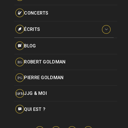
Paroles données
Certifications
CONCERTS
Pseudonymes
Reprises
ÉCRITS
Interviews
BLOG
Livres
ROBERT GOLDMAN
RG
Hommages
PIERRE GOLDMAN
PG
JJG & MOI
J&M
QUI EST ?