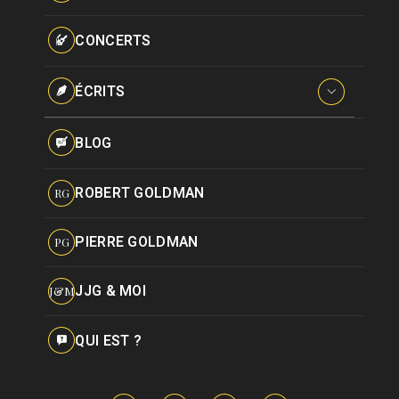
Paroles données
Certifications
CONCERTS
Pseudonymes
Reprises
ÉCRITS
Interviews
BLOG
Livres
ROBERT GOLDMAN
RG
Hommages
PIERRE GOLDMAN
PG
JJG & MOI
J&M
QUI EST ?