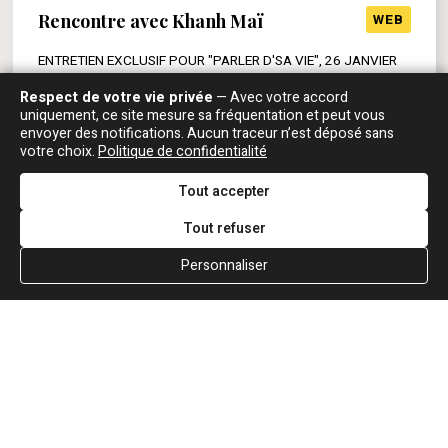
Rencontre avec Khanh Maï
WEB
ENTRETIEN EXCLUSIF POUR "PARLER D'SA VIE", 26 JANVIER
2001
Respect de votre vie privée
— Avec votre accord
uniquement, ce site mesure sa fréquentation et peut vous
Ludovic Lorenzi
: Quand vous avez sorti "Games",
envoyer des notifications. Aucun traceur n’est déposé sans
c'était encore un slow. Vous pensiez qu'au niveau des
votre choix.
Politique de confidentialité
singles, vous étiez un groupe de slows ? Vous étiez
plus à l'aise dans les petits formats pour les slows ?
Tout accepter
Khanh Mai
: Oui, je pense qu'on est plus à l'aise pour
le slow. D'autant plus qu'on a toujours adoré les
Tout refuser
tubes, genre "A whiter shade of pale", "When a man
loves a woman". Pour nous, c'est le rêve de faire des
Personnaliser
trucs comme ça. On aime bien les slows.
EN SAVOIR PLUS
Rencontre avec Khanh Maï
WEB