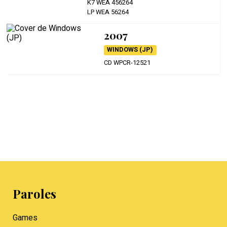
K7 WEA 456264
LP WEA 56264
2007
WINDOWS (JP)
CD WPCR-12521
Paroles
Games